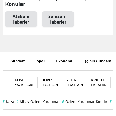
Konular
Edirne
Atakum
Samsun ,
Elazığ
Haberleri
Haberleri
Erzincan
Erzurum
Eskişehir
Gaziantep
Gündem
Spor
Ekonomi
İşçinin Gündemi
Giresun
KÖŞE
DÖVİZ
ALTIN
KRİPTO
Gümüşhan
YAZARLARI
FİYATLARI
FİYATLARI
PARALAR
Hakkari
#
Kaza
#
Albay Özlem Karapınar
#
Özlem Karapınar Kimdir
#
#
Hatay
Isparta