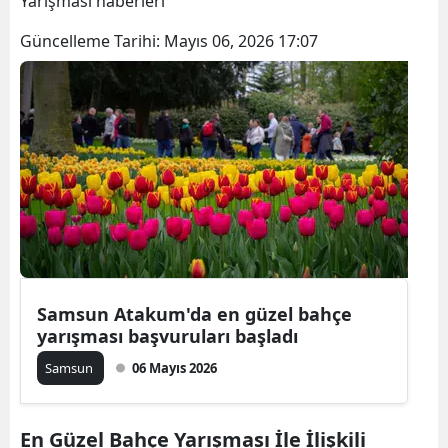
Yarışması haberleri
Bilecik
Güncelleme Tarihi:
Mayıs 06, 2026 17:07
Bingöl
Bitlis
Bolu
Burdur
Bursa
Çanakkale
Çankırı
Samsun Atakum'da en güzel bahçe
yarışması başvuruları başladı
Çorum
Samsun
06 Mayıs 2026
Denizli
Diyarbakır
En Güzel Bahçe Yarışması İle İlişkili