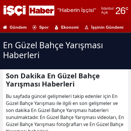
26
°
İstanbul
"Haberin İşçisi"
Açık
Adana
Gündem
Spor
Ekonomi
İşçinin Gündemi
Adıyaman
Afyonkarahi
En Güzel Bahçe Yarışması
Haberleri
Ağrı
Amasya
Son Dakika En Güzel Bahçe
Ankara
Yarışması Haberleri
Antalya
Bu sayfada güncel gelişmeleri takip edenler için En
Artvin
Güzel Bahçe Yarışması ile ilgili en son gelişmeler ve
son dakika En Güzel Bahçe Yarışması haberleri
Aydın
sunulmaktadır. En Güzel Bahçe Yarışması videoları, En
Güzel Bahçe Yarışması fotoğrafları ve En Güzel Bahçe
Balıkesir