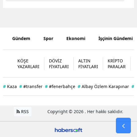
Edirne
Elazığ
Erzincan
Gündem
Spor
Ekonomi
İşçinin Gündemi
Erzurum
Eskişehir
KÖŞE
DÖVİZ
ALTIN
KRİPTO
YAZARLARI
FİYATLARI
FİYATLARI
PARALAR
Gaziantep
Giresun
#
Kaza
#
#transfer
#
#fenerbahçe
#
Albay Özlem Karapınar
#
Gümüşhan
Hakkari
RSS
Copyright © 2026 . Her hakkı saklıdır.
Hatay
Isparta