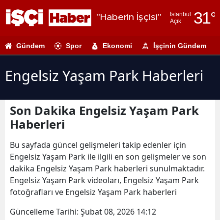
31
°
İstanbul
"Haberin İşçisi"
Açık
Adana
Gündem
Spor
Ekonomi
İşçinin Gündemi
Adıyaman
Afyonkarahi
Engelsiz Yaşam Park Haberleri
Ağrı
Son Dakika Engelsiz Yaşam Park
Amasya
Haberleri
Ankara
Bu sayfada güncel gelişmeleri takip edenler için
Antalya
Engelsiz Yaşam Park ile ilgili en son gelişmeler ve son
dakika Engelsiz Yaşam Park haberleri sunulmaktadır.
Artvin
Engelsiz Yaşam Park videoları, Engelsiz Yaşam Park
Aydın
fotoğrafları ve Engelsiz Yaşam Park haberleri
Balıkesir
Güncelleme Tarihi:
Şubat 08, 2026 14:12