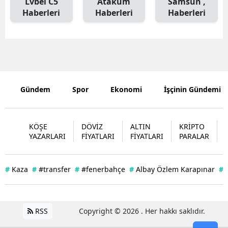
Lvbel C5
Atakum
Samsun ,
Haberleri
Haberleri
Haberleri
Edirne
Elazığ
Erzincan
Erzurum
Gündem
Spor
Ekonomi
İşçinin Gündemi
Eskişehir
Gaziantep
KÖŞE
DÖVİZ
ALTIN
KRİPTO
YAZARLARI
FİYATLARI
FİYATLARI
PARALAR
Giresun
Gümüşhan
#
Kaza
#
#transfer
#
#fenerbahçe
#
Albay Özlem Karapınar
#
Hakkari
Hatay
RSS
Copyright © 2026 . Her hakkı saklıdır.
Isparta