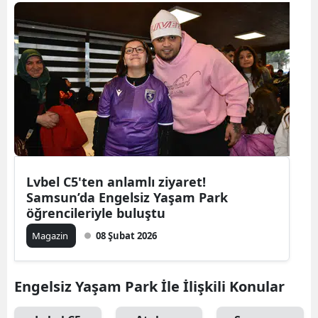
Bilecik
Bingöl
Bitlis
Bolu
Burdur
Bursa
Lvbel C5'ten anlamlı ziyaret!
Çanakkale
Samsun’da Engelsiz Yaşam Park
öğrencileriyle buluştu
Çankırı
Magazin
08 Şubat 2026
Çorum
Denizli
Engelsiz Yaşam Park İle İlişkili Konular
Diyarbakır