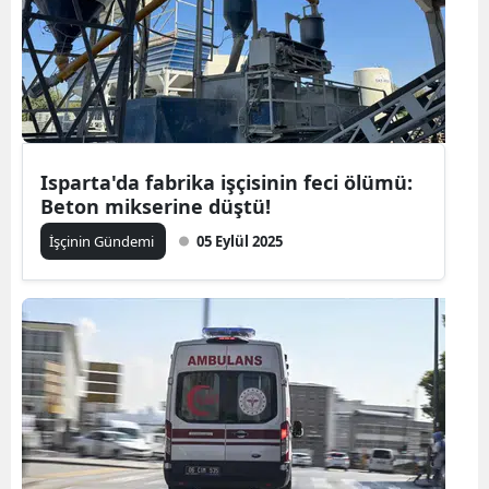
Edirne
Elazığ
Erzincan
Erzurum
Isparta'da fabrika işçisinin feci ölümü:
Beton mikserine düştü!
Eskişehir
İşçinin Gündemi
05 Eylül 2025
Gaziantep
Giresun
Gümüşhan
Hakkari
Hatay
Isparta