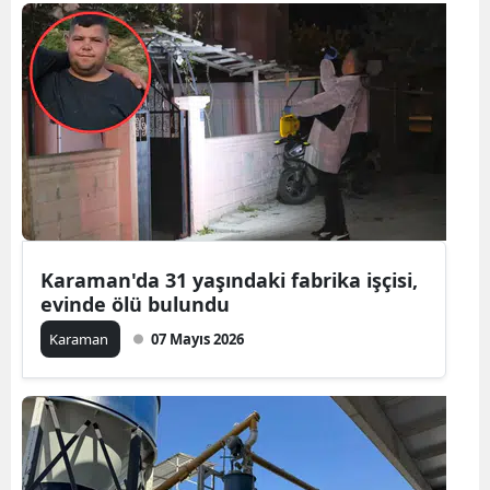
Bilecik
Bingöl
Bitlis
Bolu
Burdur
Bursa
Karaman'da 31 yaşındaki fabrika işçisi,
Çanakkale
evinde ölü bulundu
Çankırı
Karaman
07 Mayıs 2026
Çorum
Denizli
Diyarbakır