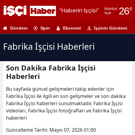
26
°
İstanbul
"Haberin İşçisi"
Açık
Adana
Gündem
Spor
Ekonomi
İşçinin Gündemi
Adıyaman
Afyonkarahi
Fabrika İşçisi Haberleri
Ağrı
Son Dakika Fabrika İşçisi
Amasya
Haberleri
Ankara
Bu sayfada güncel gelişmeleri takip edenler için
Antalya
Fabrika İşçisi ile ilgili en son gelişmeler ve son dakika
Fabrika İşçisi haberleri sunulmaktadır. Fabrika İşçisi
Artvin
videoları, Fabrika İşçisi fotoğrafları ve Fabrika İşçisi
Aydın
haberleri
Balıkesir
Güncelleme Tarihi:
Mayıs 07, 2026 01:00