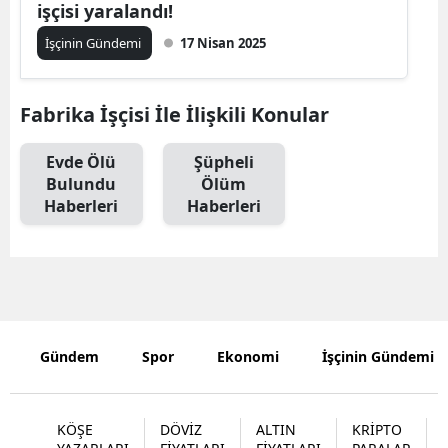
işçisi yaralandı!
Malatya
İşçinin Gündemi
17 Nisan 2025
Manisa
Fabrika İşçisi İle İlişkili Konular
Kahramanm
Mardin
Evde Ölü
Şüpheli
Bulundu
Ölüm
Muğla
Haberleri
Haberleri
Muş
Nevşehir
Niğde
Gündem
Spor
Ekonomi
İşçinin Gündemi
Ordu
Rize
KÖŞE
DÖVİZ
ALTIN
KRİPTO
Sakarya