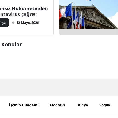
Bilecik
ansız Hükümetinden
ntavirüs çağrısı
Bingöl
ünya
12 Mayıs 2026
Bitlis
Bolu
i Konular
Burdur
Bursa
Çanakkale
Çankırı
Çorum
Denizli
İşçinin Gündemi
Magazin
Dünya
Sağlık
Diyarbakır