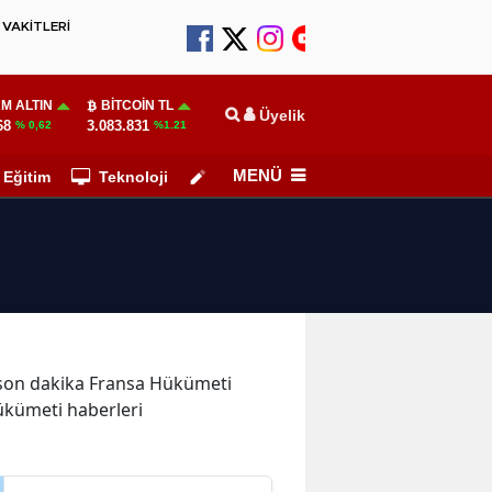
VAKİTLERİ
M ALTIN
BITCOIN TL
Üyelik
68
3.083.831
% 0,62
%1.21
MENÜ
Eğitim
Teknoloji
Köşe Yazarları
e son dakika Fransa Hükümeti
ükümeti haberleri