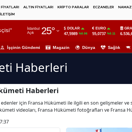
 FİYATLARI
ALTIN FİYATLARI
KRİPTO PARALAR
ECZANELER
NAMAZ 
İLETİŞİM
Adana
25
°
DOLAR
EURO
GRA
İstanbul
Adıyaman
çisi"
Açık
47,5989
55,0737
6.536,
%0.06
%0.11
Afyonkarahisar
İşçinin Gündemi
Magazin
Dünya
Sağlık
Ağrı
ti Haberleri
Amasya
Ankara
kümeti Haberleri
Antalya
Artvin
 edenler için Fransa Hükümeti ile ilgili en son gelişmeler v
kümeti videoları, Fransa Hükümeti fotoğrafları ve Fransa H
Aydın
7:37
Balıkesir