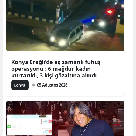
Bilecik
Bingöl
Bitlis
Bolu
Burdur
Konya Ereğli'de eş zamanlı fuhuş
operasyonu : 6 mağdur kadın
Bursa
kurtarıldı, 3 kişi gözaltına alındı
Çanakkale
Konya
05 Ağustos 2026
Çankırı
Çorum
Denizli
Diyarbakır