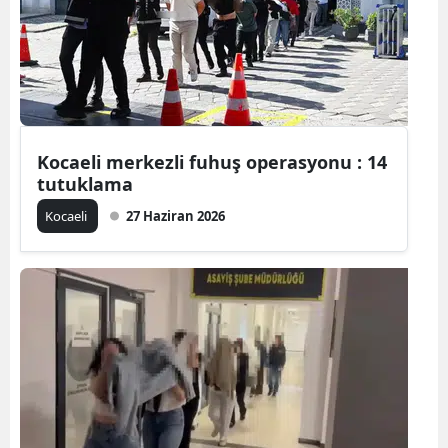
Yozgat
Zonguldak
Aksaray
Kocaeli merkezli fuhuş operasyonu : 14
Bayburt
tutuklama
Karaman
Kocaeli
27 Haziran 2026
Kırıkkale
Batman
Şırnak
Bartın
Ardahan
Iğdır