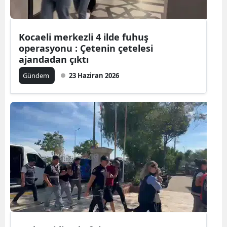
Yalova
Kocaeli merkezli 4 ilde fuhuş
Karabük
operasyonu : Çetenin çetelesi
ajandadan çıktı
Kilis
Gündem
23 Haziran 2026
Osmaniye
Düzce