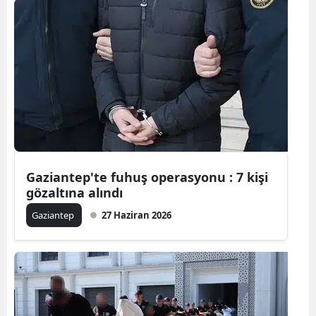
Samsun
Siirt
Sinop
Sivas
Tekirdağ
Tokat
Gaziantep'te fuhuş operasyonu : 7 kişi
gözaltına alındı
Trabzon
Gaziantep
27 Haziran 2026
Tunceli
Şanlıurfa
Uşak
Van