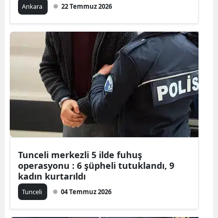
Ankara
22 Temmuz 2026
Malatya
Manisa
Kahramanm
Mardin
Muğla
Muş
Nevşehir
Tunceli merkezli 5 ilde fuhuş
Niğde
operasyonu : 6 şüpheli tutuklandı, 9
Ordu
kadın kurtarıldı
Tunceli
04 Temmuz 2026
Rize
Sakarya