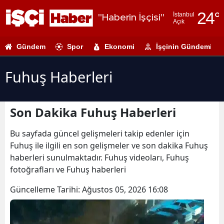
24
°
İstanbul
"Haberin İşçisi"
Açık
Adana
Gündem
Spor
Ekonomi
İşçinin Gündemi
Adıyaman
Afyonkarahi
Fuhuş Haberleri
Ağrı
Son Dakika Fuhuş Haberleri
Amasya
Ankara
Bu sayfada güncel gelişmeleri takip edenler için
Fuhuş ile ilgili en son gelişmeler ve son dakika Fuhuş
Antalya
haberleri sunulmaktadır. Fuhuş videoları, Fuhuş
fotoğrafları ve Fuhuş haberleri
Artvin
Güncelleme Tarihi:
Ağustos 05, 2026 16:08
Aydın
Balıkesir