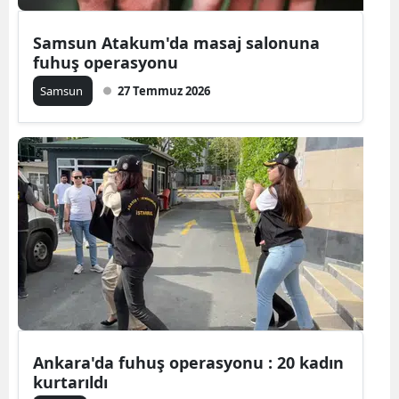
Mersin
Samsun Atakum'da masaj salonuna
fuhuş operasyonu
İstanbul
Samsun
27 Temmuz 2026
İzmir
Kars
Kastamonu
Kayseri
Kırklareli
Kırşehir
Kocaeli
Konya
Ankara'da fuhuş operasyonu : 20 kadın
kurtarıldı
Kütahya