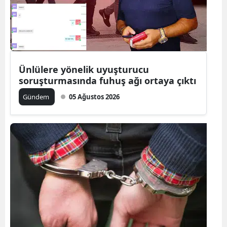
Edirne
Elazığ
Erzincan
Ünlülere yönelik uyuşturucu
Erzurum
soruşturmasında fuhuş ağı ortaya çıktı
Eskişehir
Gündem
05 Ağustos 2026
Gaziantep
Giresun
Gümüşhan
Hakkari
Hatay
Isparta