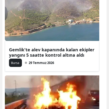
Bilecik
Bingöl
Bitlis
Bolu
Burdur
Gemlik'te alev kapanında kalan ekipler
yangını 5 saatte kontrol altına aldı
Bursa
Bursa
29 Temmuz 2026
Çanakkale
Çankırı
Çorum
Denizli
Diyarbakır