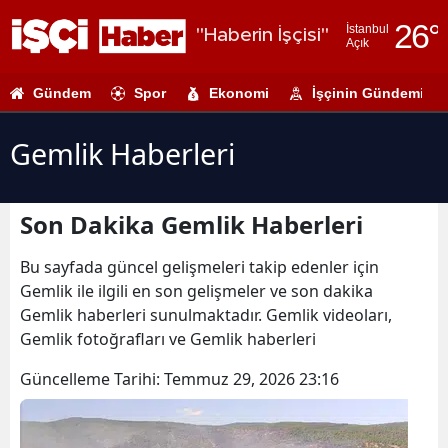
26
°
İstanbul
"Haberin İşçisi"
Açık
Adana
Gündem
Spor
Ekonomi
İşçinin Gündemi
Adıyaman
Afyonkarahi
Gemlik Haberleri
Ağrı
Son Dakika Gemlik Haberleri
Amasya
Ankara
Bu sayfada güncel gelişmeleri takip edenler için
Gemlik ile ilgili en son gelişmeler ve son dakika
Antalya
Gemlik haberleri sunulmaktadır. Gemlik videoları,
Gemlik fotoğrafları ve Gemlik haberleri
Artvin
Güncelleme Tarihi:
Temmuz 29, 2026 23:16
Aydın
Balıkesir