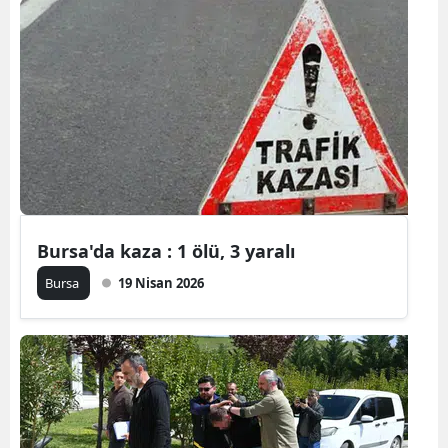
Samsun
Siirt
Sinop
Sivas
Tekirdağ
Tokat
Bursa'da kaza : 1 ölü, 3 yaralı
Trabzon
Bursa
19 Nisan 2026
Tunceli
Şanlıurfa
Uşak
Van