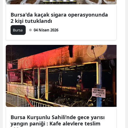
Yalova
Bursa'da kaçak sigara operasyonunda
2 kişi tutuklandı
Karabük
Bursa
04 Nisan 2026
Kilis
Osmaniye
Düzce
Bursa Kurşunlu Sahili’nde gece yarısı
yangın paniği : Kafe alevlere teslim