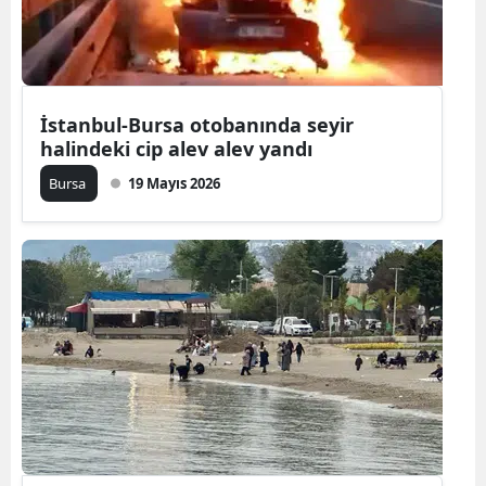
Edirne
Elazığ
Erzincan
İstanbul-Bursa otobanında seyir
halindeki cip alev alev yandı
Erzurum
Bursa
19 Mayıs 2026
Eskişehir
Gaziantep
Giresun
Gümüşhan
Hakkari
Hatay
Isparta