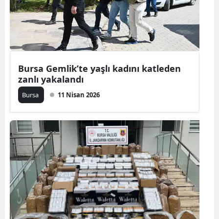
Yozgat
Zonguldak
Aksaray
Bursa Gemlik’te yaşlı kadını katleden
zanlı yakalandı
Bayburt
Bursa
11 Nisan 2026
Karaman
Kırıkkale
Batman
Şırnak
Bartın
Ardahan
Iğdır