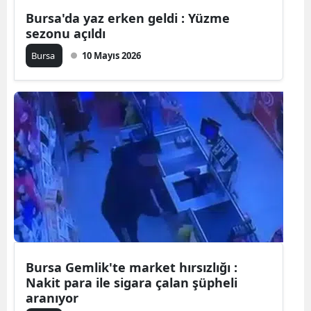
Bursa'da yaz erken geldi : Yüzme
Mersin
sezonu açıldı
İstanbul
Bursa
10 Mayıs 2026
İzmir
Kars
Kastamonu
Kayseri
Kırklareli
Kırşehir
Kocaeli
Bursa Gemlik'te market hırsızlığı :
Konya
Nakit para ile sigara çalan şüpheli
aranıyor
Kütahya