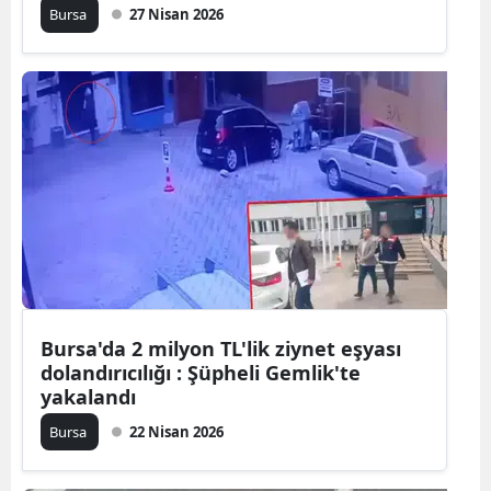
Bursa
27 Nisan 2026
Malatya
Manisa
Kahramanm
Mardin
Muğla
Muş
Nevşehir
Bursa'da 2 milyon TL'lik ziynet eşyası
Niğde
dolandırıcılığı : Şüpheli Gemlik'te
Ordu
yakalandı
Bursa
22 Nisan 2026
Rize
Sakarya