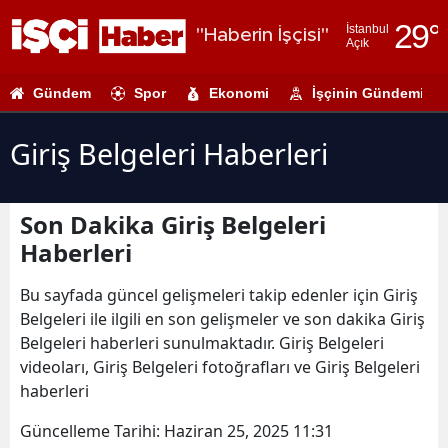
29
°
İstanbul
"Haberin İşçisi"
Açık
Adana
Gündem
Spor
Ekonomi
İşçinin Gündemi
Adıyaman
Afyonkarahi
Giriş Belgeleri Haberleri
Ağrı
Son Dakika Giriş Belgeleri
Amasya
Haberleri
Ankara
Bu sayfada güncel gelişmeleri takip edenler için Giriş
Antalya
Belgeleri ile ilgili en son gelişmeler ve son dakika Giriş
Belgeleri haberleri sunulmaktadır. Giriş Belgeleri
Artvin
videoları, Giriş Belgeleri fotoğrafları ve Giriş Belgeleri
Aydın
haberleri
Balıkesir
Güncelleme Tarihi:
Haziran 25, 2025 11:31