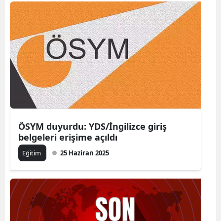
Bilecik
Bingöl
Bitlis
Bolu
Burdur
Bursa
ÖSYM duyurdu: YDS/İngilizce giriş
Çanakkale
belgeleri erişime açıldı
Çankırı
Eğitim
25 Haziran 2025
Çorum
Denizli
Diyarbakır