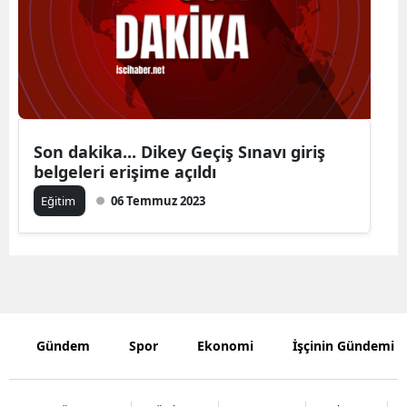
Edirne
Elazığ
Erzincan
Erzurum
Son dakika... Dikey Geçiş Sınavı giriş
belgeleri erişime açıldı
Eskişehir
Eğitim
06 Temmuz 2023
Gaziantep
Giresun
Gümüşhan
Hakkari
Gündem
Spor
Ekonomi
İşçinin Gündemi
Hatay
Isparta