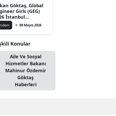
kan Göktaş, Global
Bilecik
gineer Girls (GEG)
26 İstanbul
Bingöl
luşması'nda
ündem
09 Mayıs 2026
Bitlis
nuştu
Bolu
şkili Konular
Burdur
Aile Ve Sosyal
Bursa
Hizmetler Bakanı
Çanakkale
Mahinur Özdemir
Göktaş
Çankırı
Haberleri
Çorum
Denizli
Diyarbakır