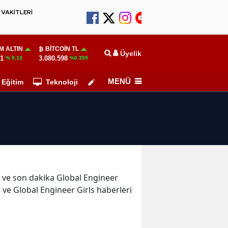
VAKİTLERİ
M ALTIN
BITCOIN TL
Üyelik
01
3.080.598
% 0,12
%0.359
MENÜ
Eğitim
Teknoloji
Köşe Yazarları
er ve son dakika Global Engineer
ı ve Global Engineer Girls haberleri