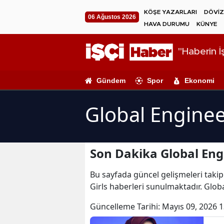
KÖŞE YAZARLARI
DÖVİZ
06 Ağustos 2026
HAVA DURUMU
KÜNYE
"Haberin İş
Gündem
Spor
Ekonomi
Global Enginee
Son Dakika Global Engi
Bu sayfada güncel gelişmeleri takip 
Girls haberleri sunulmaktadır. Globa
Güncelleme Tarihi:
Mayıs 09, 2026 1