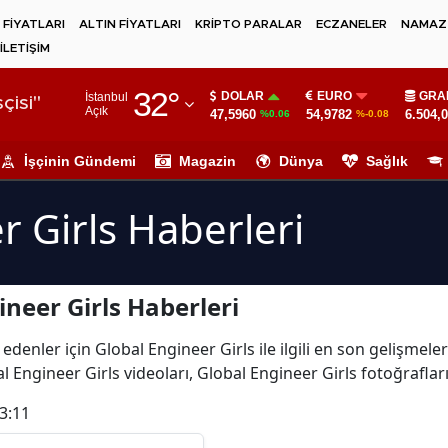
 FİYATLARI
ALTIN FİYATLARI
KRİPTO PARALAR
ECZANELER
NAMAZ 
İLETİŞİM
Adana
32
°
DOLAR
EURO
GRA
İstanbul
Adıyaman
çisi"
Açık
47,5960
54,9782
6.504,
%0.06
%-0.08
Afyonkarahisar
İşçinin Gündemi
Magazin
Dünya
Sağlık
Ağrı
r Girls Haberleri
Amasya
Ankara
neer Girls Haberleri
Antalya
Artvin
edenler için Global Engineer Girls ile ilgili en son gelişmel
l Engineer Girls videoları, Global Engineer Girls fotoğraflar
Aydın
3:11
Balıkesir