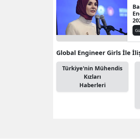
Ba
En
20
Bu
G
ko
Global Engineer Girls İle İli
Türkiye'nin Mühendis
Kızları
Haberleri