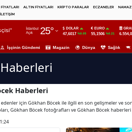
 FİYATLARI
ALTIN FİYATLARI
KRİPTO PARALAR
ECZANELER
NAMAZ 
İLETİŞİM
Adana
25
°
DOLAR
EURO
GRA
İstanbul
Adıyaman
çisi"
Açık
47,6017
55,1506
6.554,
%0.05
%0.21
Afyonkarahisar
İşçinin Gündemi
Magazin
Dünya
Sağlık
Ağrı
Haberleri
Amasya
Ankara
cek Haberleri
Antalya
Artvin
 edenler için Gökhan Böcek ile ilgili en son gelişmeler ve 
ları, Gökhan Böcek fotoğrafları ve Gökhan Böcek haberleri
Aydın
1:24
Balıkesir