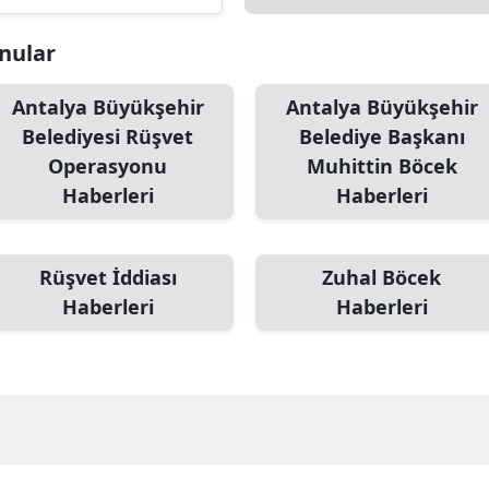
Edirne
onular
Elazığ
Antalya Büyükşehir
Antalya Büyükşehir
Erzincan
Belediyesi Rüşvet
Belediye Başkanı
Erzurum
Operasyonu
Muhittin Böcek
Haberleri
Haberleri
Eskişehir
Gaziantep
Rüşvet İddiası
Zuhal Böcek
Giresun
Haberleri
Haberleri
Gümüşhane
Hakkari
Hatay
Isparta