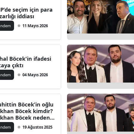
Bilecik
P’de seçim için para
zarlığı iddiası
Bingöl
ündem
11 Mayıs 2026
Bitlis
Bolu
Burdur
hal Böcek'in ifadesi
taya çıktı
Bursa
ündem
04 Mayıs 2026
Çanakkale
Çankırı
hittin Böcek’in oğlu
Çorum
khan Böcek kimdir?
khan Böcek neden
Denizli
zaltında?
ündem
19 Ağustos 2025
Diyarbakır