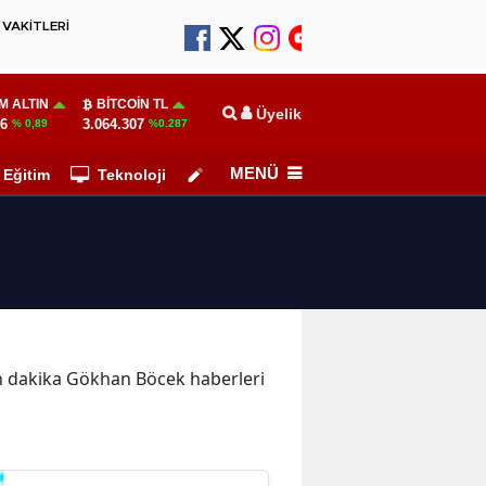
VAKİTLERİ
M ALTIN
BITCOIN TL
Üyelik
06
3.064.307
% 0,89
%0.287
MENÜ
Eğitim
Teknoloji
Köşe Yazarları
son dakika Gökhan Böcek haberleri