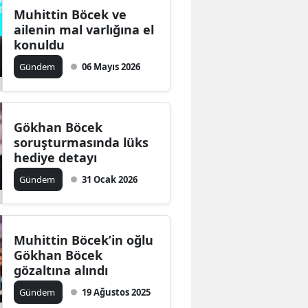
Muhittin Böcek ve
ailenin mal varlığına el
konuldu
Gündem
06 Mayıs 2026
Gökhan Böcek
soruşturmasında lüks
hediye detayı
Gündem
31 Ocak 2026
Muhittin Böcek’in oğlu
Gökhan Böcek
gözaltına alındı
Gündem
19 Ağustos 2025