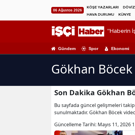
KÖŞE YAZARLARI
DÖVİZ
06 Ağustos 2026
HAVA DURUMU
KÜNYE
"Haberin İş
Gündem
Spor
Ekonomi
Gökhan Böcek 
Son Dakika Gökhan Bö
Bu sayfada güncel gelişmeleri takip
sunulmaktadır. Gökhan Böcek video
Güncelleme Tarihi:
Mayıs 11, 2026 1