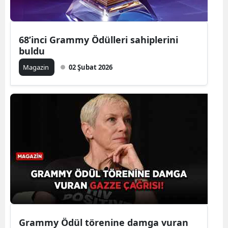
Mersin
İstanbul
68’inci Grammy Ödülleri sahiplerini
buldu
İzmir
Magazin
02 Şubat 2026
Kars
Kastamonu
Kayseri
Kırklareli
Kırşehir
Kocaeli
Konya
Grammy Ödül törenine damga vuran
Kütahya