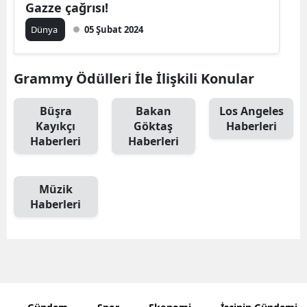
Gazze çağrısı!
Malatya
Dünya
05 Şubat 2024
Manisa
Grammy Ödülleri İle İlişkili Konular
Kahramanm
Mardin
Büşra
Bakan
Los Angeles
Kayıkçı
Göktaş
Haberleri
Muğla
Haberleri
Haberleri
Muş
Müzik
Nevşehir
Haberleri
Niğde
Ordu
Rize
Sakarya