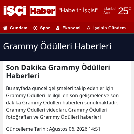
25
°
İstanbul
"Haberin İşçisi"
Açık
Adana
Gündem
Spor
Ekonomi
İşçinin Gündemi
Adıyaman
Afyonkarahi
Grammy Ödülleri Haberleri
Ağrı
Son Dakika Grammy Ödülleri
Amasya
Haberleri
Ankara
Bu sayfada güncel gelişmeleri takip edenler için
Antalya
Grammy Ödülleri ile ilgili en son gelişmeler ve son
dakika Grammy Ödülleri haberleri sunulmaktadır.
Artvin
Grammy Ödülleri videoları, Grammy Ödülleri
Aydın
fotoğrafları ve Grammy Ödülleri haberleri
Balıkesir
Güncelleme Tarihi:
Ağustos 06, 2026 14:51