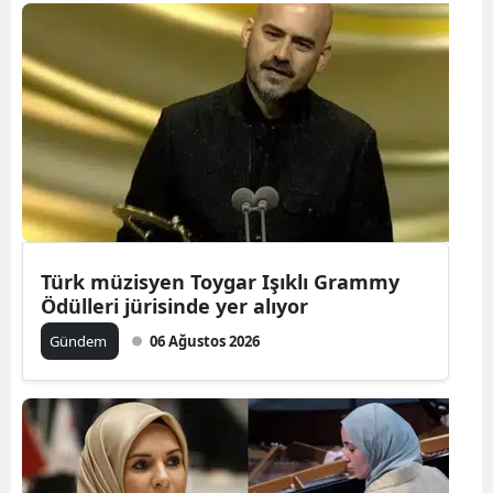
Bilecik
Bingöl
Bitlis
Bolu
Burdur
Bursa
Türk müzisyen Toygar Işıklı Grammy
Çanakkale
Ödülleri jürisinde yer alıyor
Çankırı
Gündem
06 Ağustos 2026
Çorum
Denizli
Diyarbakır