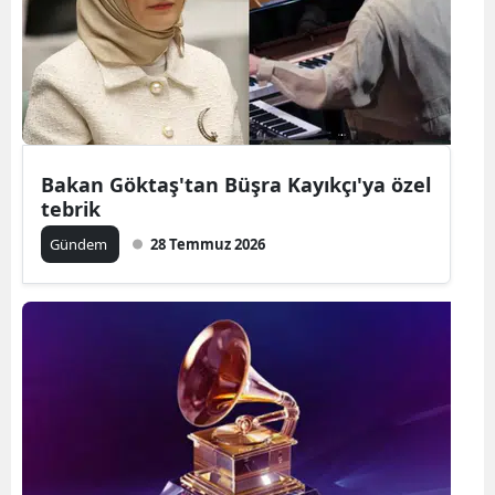
Edirne
Elazığ
Erzincan
Erzurum
Bakan Göktaş'tan Büşra Kayıkçı'ya özel
tebrik
Eskişehir
Gündem
28 Temmuz 2026
Gaziantep
Giresun
Gümüşhan
Hakkari
Hatay
Isparta