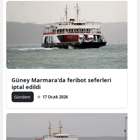
Bilecik
Bingöl
Bitlis
Bolu
Burdur
Bursa
Güney Marmara'da feribot seferleri
Çanakkale
iptal edildi
Çankırı
Gündem
17 Ocak 2026
Çorum
Denizli
Diyarbakır