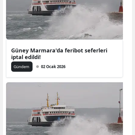
Edirne
Elazığ
Erzincan
Erzurum
Güney Marmara'da feribot seferleri
iptal edildi!
Eskişehir
Gündem
02 Ocak 2026
Gaziantep
Giresun
Gümüşhan
Hakkari
Hatay
Isparta