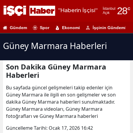
28
°
İstanbul
"Haberin İşçisi"
Açık
Adana
Gündem
Spor
Ekonomi
İşçinin Gündemi
Adıyaman
Afyonkarahi
Güney Marmara Haberleri
Ağrı
Son Dakika Güney Marmara
Amasya
Haberleri
Ankara
Bu sayfada güncel gelişmeleri takip edenler için
Antalya
Güney Marmara ile ilgili en son gelişmeler ve son
dakika Güney Marmara haberleri sunulmaktadır.
Artvin
Güney Marmara videoları, Güney Marmara
Aydın
fotoğrafları ve Güney Marmara haberleri
Balıkesir
Güncelleme Tarihi:
Ocak 17, 2026 16:42