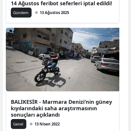
14 Ağustos feribot seferleri iptal edildi!
Malatya
Gündem
13 Ağustos 2025
Manisa
Kahramanm
Mardin
Muğla
Muş
Nevşehir
Niğde
BALIKESİR - Marmara Denizi'nin güney
Ordu
kıyılarındaki saha araştırmasının
sonuçları açıklandı
Rize
Genel
13 Nisan 2022
Sakarya