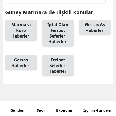
Samsun
Güney Marmara İle İlişkili Konular
Siirt
Marmara
İptal Olan
Gestaş Aş
Roro
Feribot
Haberleri
Sinop
Haberleri
Seferleri
Sivas
Haberleri
Tekirdağ
Gestaş
Feribot
Tokat
Haberleri
Seferleri
Haberleri
Trabzon
Tunceli
Şanlıurfa
Uşak
Gündem
Spor
Ekonomi
İşçinin Gündemi
Van