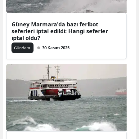
Mersin
İstanbul
Güney Marmara'da bazı feribot
seferleri iptal edildi: Hangi seferler
İzmir
iptal oldu?
Kars
Gündem
30 Kasım 2025
Kastamonu
Kayseri
Kırklareli
Kırşehir
Kocaeli
Konya
Kütahya