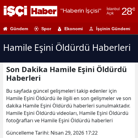
28
°
İstanbul
"Haberin İşçisi"
Açık
Adana
Gündem
Spor
Ekonomi
İşçinin Gündemi
Adıyaman
Afyonkarahi
Hamile Eşini Öldürdü Haberleri
Ağrı
Son Dakika Hamile Eşini Öldürdü
Amasya
Haberleri
Ankara
Bu sayfada güncel gelişmeleri takip edenler için
Antalya
Hamile Eşini Öldürdü ile ilgili en son gelişmeler ve son
dakika Hamile Eşini Öldürdü haberleri sunulmaktadır.
Artvin
Hamile Eşini Öldürdü videoları, Hamile Eşini Öldürdü
Aydın
fotoğrafları ve Hamile Eşini Öldürdü haberleri
Balıkesir
Güncelleme Tarihi:
Nisan 29, 2026 17:22