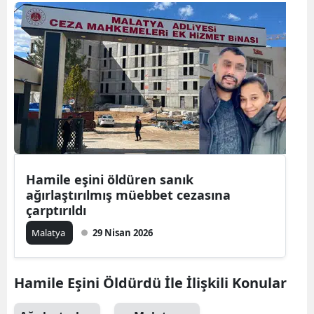
Bilecik
Bingöl
Bitlis
Bolu
Burdur
Bursa
Hamile eşini öldüren sanık
Çanakkale
ağırlaştırılmış müebbet cezasına
çarptırıldı
Çankırı
Malatya
29 Nisan 2026
Çorum
Denizli
Hamile Eşini Öldürdü İle İlişkili Konular
Diyarbakır