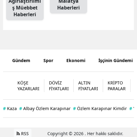
Ağırlaştırılmı
Malatya
ş Müebbet
Haberleri
Edirne
Haberleri
Elazığ
Erzincan
Erzurum
Eskişehir
Gündem
Spor
Ekonomi
İşçinin Gündemi
Gaziantep
KÖŞE
DÖVİZ
ALTIN
KRİPTO
Giresun
YAZARLARI
FİYATLARI
FİYATLARI
PARALAR
Gümüşhan
Hakkari
#
Kaza
#
Albay Özlem Karapınar
#
Özlem Karapınar Kimdir
#
Y
Hatay
Isparta
RSS
Copyright © 2026 . Her hakkı saklıdır.