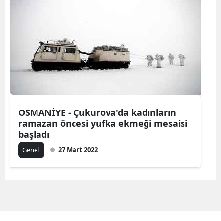
Bilecik
Bingöl
Bitlis
Bolu
Burdur
OSMANİYE - Çukurova'da kadınların
Bursa
ramazan öncesi yufka ekmeği mesaisi
Çanakkale
başladı
Genel
27 Mart 2022
Çankırı
Çorum
Denizli
Diyarbakır