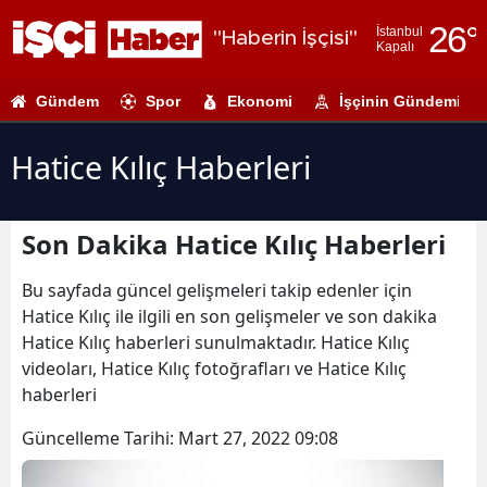
26
°
İstanbul
"Haberin İşçisi"
Kapalı
Adana
Gündem
Spor
Ekonomi
İşçinin Gündemi
Adıyaman
Afyonkarahi
Hatice Kılıç Haberleri
Ağrı
Son Dakika Hatice Kılıç Haberleri
Amasya
Ankara
Bu sayfada güncel gelişmeleri takip edenler için
Hatice Kılıç ile ilgili en son gelişmeler ve son dakika
Antalya
Hatice Kılıç haberleri sunulmaktadır. Hatice Kılıç
videoları, Hatice Kılıç fotoğrafları ve Hatice Kılıç
Artvin
haberleri
Aydın
Güncelleme Tarihi:
Mart 27, 2022 09:08
Balıkesir