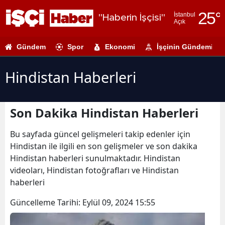
25
°
İstanbul
"Haberin İşçisi"
Açık
Adana
Gündem
Spor
Ekonomi
İşçinin Gündemi
Adıyaman
Afyonkarahi
Hindistan Haberleri
Ağrı
Son Dakika Hindistan Haberleri
Amasya
Ankara
Bu sayfada güncel gelişmeleri takip edenler için
Hindistan ile ilgili en son gelişmeler ve son dakika
Antalya
Hindistan haberleri sunulmaktadır. Hindistan
videoları, Hindistan fotoğrafları ve Hindistan
Artvin
haberleri
Aydın
Güncelleme Tarihi:
Eylül 09, 2024 15:55
Balıkesir