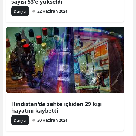
sayısı 53'e yükseldi
Malatya
Dünya
22 Haziran 2024
Manisa
Kahramanm
Mardin
Muğla
Muş
Nevşehir
Niğde
Hindistan'da sahte içkiden 29 kişi
Ordu
hayatını kaybetti
Dünya
20 Haziran 2024
Rize
Sakarya