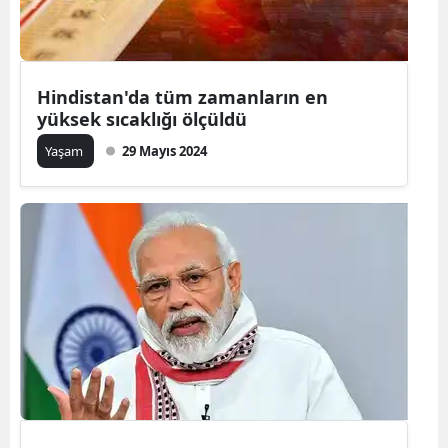
Yalova
Karabük
Hindistan'da tüm zamanların en
yüksek sıcaklığı ölçüldü
Kilis
Yaşam
29 Mayıs 2024
Osmaniye
Düzce