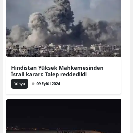
Bilecik
Bingöl
Bitlis
Bolu
Burdur
Hindistan Yüksek Mahkemesinden
Bursa
İsrail kararı: Talep reddedildi
Çanakkale
Dünya
09 Eylül 2024
Çankırı
Çorum
Denizli
Diyarbakır