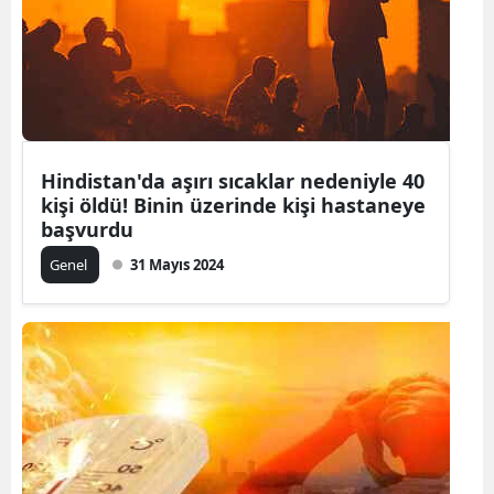
Yozgat
Zonguldak
Aksaray
Bayburt
Hindistan'da aşırı sıcaklar nedeniyle 40
kişi öldü! Binin üzerinde kişi hastaneye
Karaman
başvurdu
Genel
31 Mayıs 2024
Kırıkkale
Batman
Şırnak
Bartın
Ardahan
Iğdır