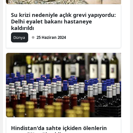
Mersin
Su krizi nedeniyle açlık grevi yapıyordu:
İstanbul
Delhi eyalet bakanı hastaneye
kaldırıldı
İzmir
Dünya
25 Haziran 2024
Kars
Kastamonu
Kayseri
Kırklareli
Kırşehir
Kocaeli
Konya
Hindistan'da sahte içkiden ölenlerin
Kütahya