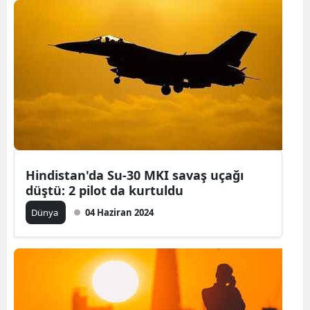
Samsun
Siirt
Sinop
Sivas
Tekirdağ
Tokat
Hindistan'da Su-30 MKI savaş uçağı
düştü: 2 pilot da kurtuldu
Trabzon
Dünya
04 Haziran 2024
Tunceli
Şanlıurfa
Uşak
Van