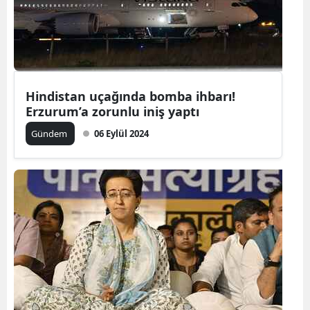
Edirne
Elazığ
Erzincan
Hindistan uçağında bomba ihbarı!
Erzurum
Erzurum’a zorunlu iniş yaptı
Eskişehir
Gündem
06 Eylül 2024
Gaziantep
Giresun
Gümüşhan
Hakkari
Hatay
Isparta