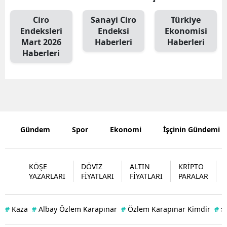
Edirne
Ciro
Sanayi Ciro
Türkiye
Endeksleri
Endeksi
Ekonomisi
Elazığ
Mart 2026
Haberleri
Haberleri
Haberleri
Erzincan
Erzurum
Eskişehir
Gaziantep
Gündem
Spor
Ekonomi
İşçinin Gündemi
Giresun
Gümüşhan
KÖŞE
DÖVİZ
ALTIN
KRİPTO
YAZARLARI
FİYATLARI
FİYATLARI
PARALAR
Hakkari
Hatay
#
Kaza
#
Albay Özlem Karapınar
#
Özlem Karapınar Kimdir
#
#
Isparta