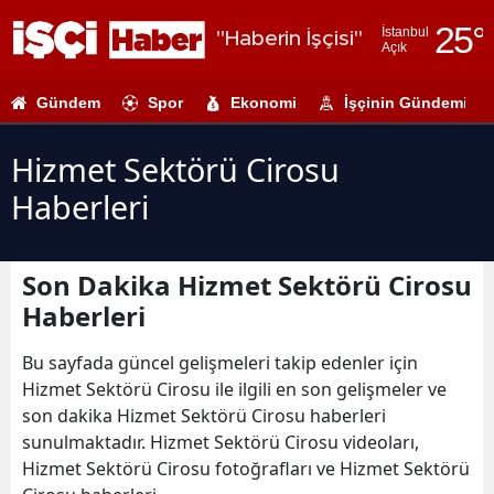
25
°
İstanbul
"Haberin İşçisi"
Açık
Adana
Gündem
Spor
Ekonomi
İşçinin Gündemi
Adıyaman
Afyonkarahi
Hizmet Sektörü Cirosu
Haberleri
Ağrı
Amasya
Son Dakika Hizmet Sektörü Cirosu
Ankara
Haberleri
Antalya
Bu sayfada güncel gelişmeleri takip edenler için
Artvin
Hizmet Sektörü Cirosu ile ilgili en son gelişmeler ve
son dakika Hizmet Sektörü Cirosu haberleri
Aydın
sunulmaktadır. Hizmet Sektörü Cirosu videoları,
Hizmet Sektörü Cirosu fotoğrafları ve Hizmet Sektörü
Balıkesir