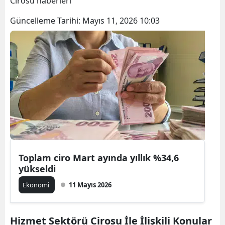
Cirosu haberleri
Bilecik
Güncelleme Tarihi:
Mayıs 11, 2026 10:03
Bingöl
Bitlis
Bolu
Burdur
Bursa
Çanakkale
Çankırı
Toplam ciro Mart ayında yıllık %34,6
yükseldi
Çorum
Ekonomi
11 Mayıs 2026
Denizli
Diyarbakır
Hizmet Sektörü Cirosu İle İlişkili Konular