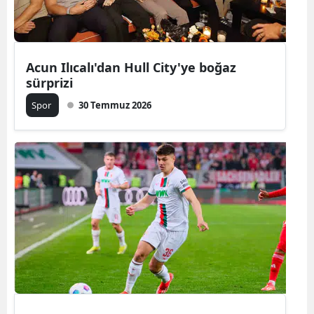
Yozgat
Zonguldak
Acun Ilıcalı'dan Hull City'ye boğaz
sürprizi
Aksaray
Spor
30 Temmuz 2026
Bayburt
Karaman
Kırıkkale
Batman
Şırnak
Bartın
Ardahan
Iğdır