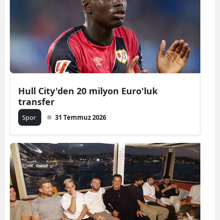
Samsun
Siirt
Sinop
Sivas
Hull City'den 20 milyon Euro'luk
Tekirdağ
transfer
Tokat
Spor
31 Temmuz 2026
Trabzon
Tunceli
Şanlıurfa
Uşak
Van