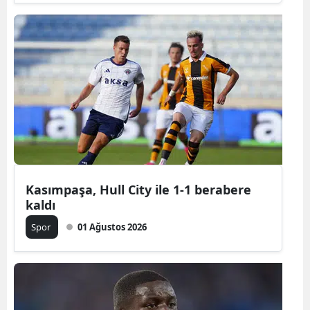
Malatya
Manisa
Kahramanm
Mardin
Muğla
Muş
Kasımpaşa, Hull City ile 1-1 berabere
Nevşehir
kaldı
Niğde
Spor
01 Ağustos 2026
Ordu
Rize
Sakarya