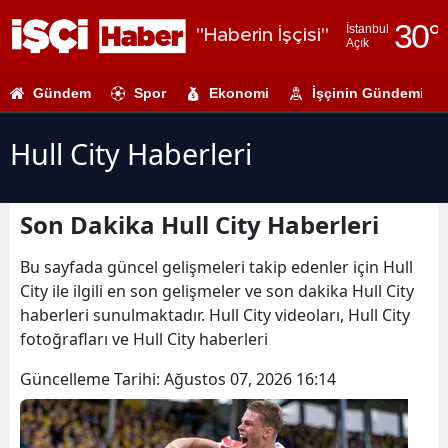
30
°
İstanbul
"Haberin İşçisi"
Açık
Adana
Gündem
Spor
Ekonomi
İşçinin Gündemi
Adıyaman
Afyonkarahi
Hull City Haberleri
Ağrı
Son Dakika Hull City Haberleri
Amasya
Ankara
Bu sayfada güncel gelişmeleri takip edenler için Hull
City ile ilgili en son gelişmeler ve son dakika Hull City
Antalya
haberleri sunulmaktadır. Hull City videoları, Hull City
fotoğrafları ve Hull City haberleri
Artvin
Güncelleme Tarihi:
Ağustos 07, 2026 16:14
Aydın
Balıkesir