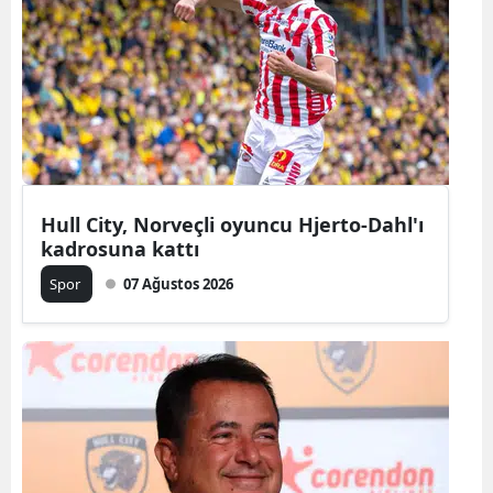
Bilecik
Bingöl
Bitlis
Bolu
Burdur
Hull City, Norveçli oyuncu Hjerto-Dahl'ı
kadrosuna kattı
Bursa
Spor
07 Ağustos 2026
Çanakkale
Çankırı
Çorum
Denizli
Diyarbakır