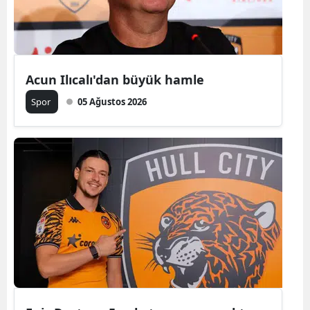
Edirne
Elazığ
Erzincan
Acun Ilıcalı'dan büyük hamle
Spor
05 Ağustos 2026
Erzurum
Eskişehir
Gaziantep
Giresun
Gümüşhan
Hakkari
Hatay
Isparta