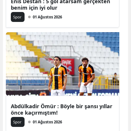
Enis Destan : 5 gol atarsam gerçekten
benim için iyi olur
Mersin
Spor
01 Ağustos 2026
İstanbul
İzmir
Kars
Kastamonu
Kayseri
Kırklareli
Kırşehir
Kocaeli
Abdülkadir Ömür : Böyle bir şansı yıllar
önce kaçırmıştım!
Konya
Spor
01 Ağustos 2026
Kütahya