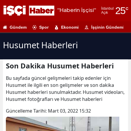
25
°
İstanbul
"Haberin İşçisi"
Açık
Adana
Gündem
Spor
Ekonomi
İşçinin Gündemi
Adıyaman
Afyonkarahi
Husumet Haberleri
Ağrı
Son Dakika Husumet Haberleri
Amasya
Ankara
Bu sayfada güncel gelişmeleri takip edenler için
Husumet ile ilgili en son gelişmeler ve son dakika
Antalya
Husumet haberleri sunulmaktadır. Husumet videoları,
Husumet fotoğrafları ve Husumet haberleri
Artvin
Güncelleme Tarihi:
Mart 03, 2022 15:32
Aydın
Balıkesir