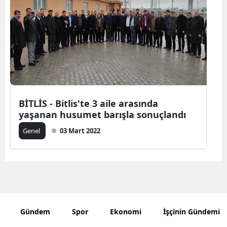
Bilecik
Bingöl
Bitlis
Bolu
Burdur
BİTLİS - Bitlis'te 3 aile arasında
yaşanan husumet barışla sonuçlandı
Bursa
Genel
03 Mart 2022
Çanakkale
Çankırı
Çorum
Denizli
Gündem
Spor
Ekonomi
İşçinin Gündemi
Diyarbakır