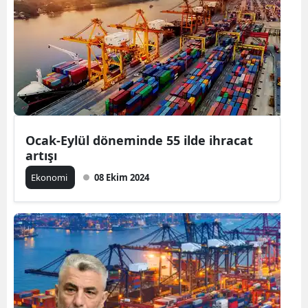
Bilecik
Bingöl
Bitlis
Bolu
Burdur
Ocak-Eylül döneminde 55 ilde ihracat
artışı
Bursa
Ekonomi
08 Ekim 2024
Çanakkale
Çankırı
Çorum
Denizli
Diyarbakır