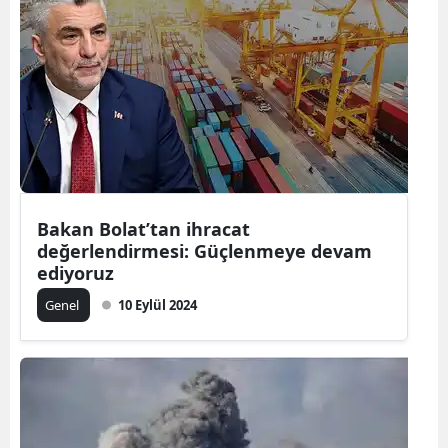
Samsun
Siirt
Sinop
Sivas
Tekirdağ
Bakan Bolat’tan ihracat
Tokat
değerlendirmesi: Güçlenmeye devam
ediyoruz
Trabzon
Genel
10 Eylül 2024
Tunceli
Şanlıurfa
Uşak
Van