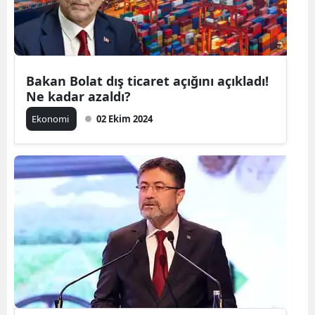
Edirne
Elazığ
Erzincan
Bakan Bolat dış ticaret açığını açıkladı!
Ne kadar azaldı?
Erzurum
Ekonomi
02 Ekim 2024
Eskişehir
Gaziantep
Giresun
Gümüşhan
Hakkari
Hatay
Isparta