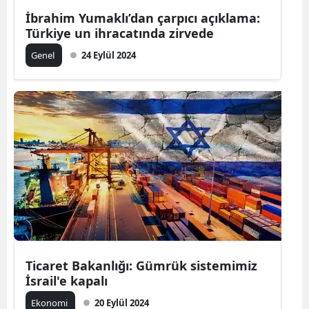
İbrahim Yumaklı’dan çarpıcı açıklama:
Mersin
Türkiye un ihracatında zirvede
İstanbul
Genel
24 Eylül 2024
İzmir
Kars
Kastamonu
Kayseri
Kırklareli
Kırşehir
Kocaeli
Ticaret Bakanlığı: Gümrük sistemimiz
Konya
İsrail'e kapalı
Kütahya
Ekonomi
20 Eylül 2024