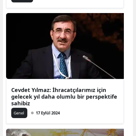
Malatya
Manisa
Kahramanm
Mardin
Muğla
Muş
Nevşehir
Cevdet Yılmaz: İhracatçılarımız için
gelecek yıl daha olumlu bir perspektife
Niğde
sahibiz
Ordu
Genel
17 Eylül 2024
Rize
Sakarya