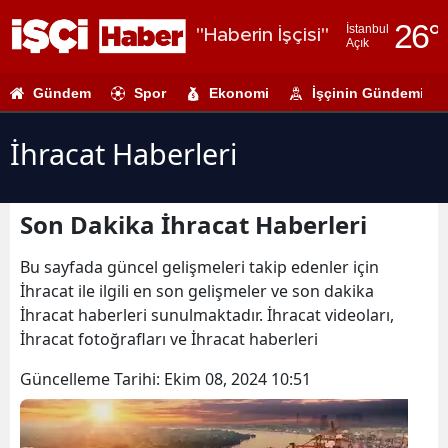
26
°
İstanbul
"Haberin İşçisi"
Açık
Adana
Gündem
Spor
Ekonomi
İşçinin Gündemi
Adıyaman
Afyonkarahi
İhracat Haberleri
Ağrı
Son Dakika İhracat Haberleri
Amasya
Ankara
Bu sayfada güncel gelişmeleri takip edenler için
İhracat ile ilgili en son gelişmeler ve son dakika
Antalya
İhracat haberleri sunulmaktadır. İhracat videoları,
İhracat fotoğrafları ve İhracat haberleri
Artvin
Güncelleme Tarihi:
Ekim 08, 2024 10:51
Aydın
Balıkesir