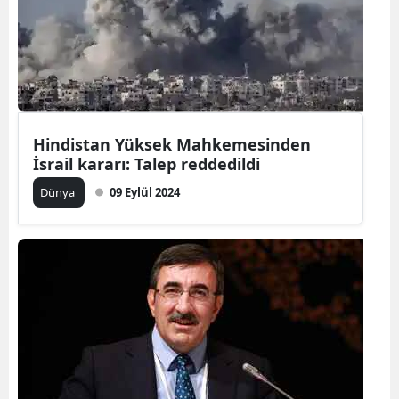
Yozgat
Zonguldak
Aksaray
Hindistan Yüksek Mahkemesinden
Bayburt
İsrail kararı: Talep reddedildi
Karaman
Dünya
09 Eylül 2024
Kırıkkale
Batman
Şırnak
Bartın
Ardahan
Iğdır