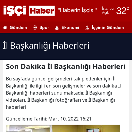
32
°
İstanbul
"Haberin İşçisi"
Açık
Adana
Gündem
Spor
Ekonomi
İşçinin Gündemi
Adıyaman
Afyonkarahi
İl Başkanlığı Haberleri
Ağrı
Son Dakika İl Başkanlığı Haberleri
Amasya
Ankara
Bu sayfada güncel gelişmeleri takip edenler için İl
Başkanlığı ile ilgili en son gelişmeler ve son dakika İl
Antalya
Başkanlığı haberleri sunulmaktadır. İl Başkanlığı
videoları, İl Başkanlığı fotoğrafları ve İl Başkanlığı
Artvin
haberleri
Aydın
Güncelleme Tarihi:
Mart 10, 2022 16:21
Balıkesir