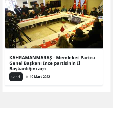
Bilecik
Bingöl
Bitlis
Bolu
Burdur
KAHRAMANMARAŞ - Memleket Partisi
Bursa
Genel Başkanı İnce partisinin İl
Çanakkale
Başkanlığını açtı
Genel
10 Mart 2022
Çankırı
Çorum
Denizli
Diyarbakır