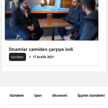
Bilecik
Bingöl
Bitlis
Bolu
Burdur
İmamlar camiden çarşıya indi
Bursa
Gündem
17 Aralık 2021
Çanakkale
Çankırı
Çorum
Denizli
Gündem
Spor
Ekonomi
İşçinin Gündemi
Diyarbakır