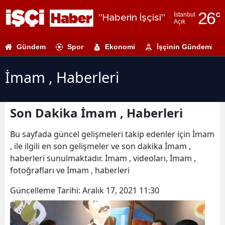
26
°
İstanbul
"Haberin İşçisi"
Açık
Adana
Gündem
Spor
Ekonomi
İşçinin Gündemi
Adıyaman
Afyonkarahi
İmam , Haberleri
Ağrı
Son Dakika İmam , Haberleri
Amasya
Ankara
Bu sayfada güncel gelişmeleri takip edenler için İmam
, ile ilgili en son gelişmeler ve son dakika İmam ,
Antalya
haberleri sunulmaktadır. İmam , videoları, İmam ,
fotoğrafları ve İmam , haberleri
Artvin
Güncelleme Tarihi:
Aralık 17, 2021 11:30
Aydın
Balıkesir