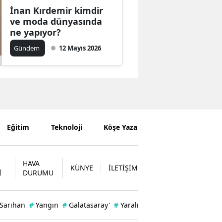
İnan Kırdemir kimdir
ve moda dünyasında
ne yapıyor?
Gündem
12 Mayıs 2026
Eğitim
Teknoloji
Köşe Yazarları
HAVA
KÜNYE
İLETİŞİM
İ
DURUMU
 Sarıhan
#
Yangın
#
Galatasaray'
#
Yaralı