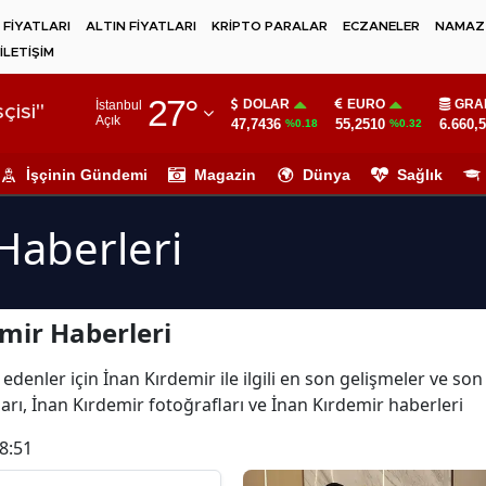
 FİYATLARI
ALTIN FİYATLARI
KRİPTO PARALAR
ECZANELER
NAMAZ 
İLETİŞİM
Adana
27
°
DOLAR
EURO
GRA
İstanbul
Adıyaman
çisi"
Açık
47,7436
55,2510
6.660,
%0.18
%0.32
Afyonkarahisar
İşçinin Gündemi
Magazin
Dünya
Sağlık
Ağrı
Haberleri
Amasya
Ankara
mir Haberleri
Antalya
Artvin
edenler için İnan Kırdemir ile ilgili en son gelişmeler ve so
arı, İnan Kırdemir fotoğrafları ve İnan Kırdemir haberleri
Aydın
8:51
Balıkesir