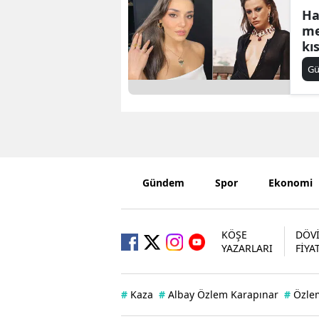
Ha
me
kı
iş
G
Gündem
Spor
Ekonomi
KÖŞE
DÖV
YAZARLARI
FİYA
#
Kaza
#
Albay Özlem Karapınar
#
Özle