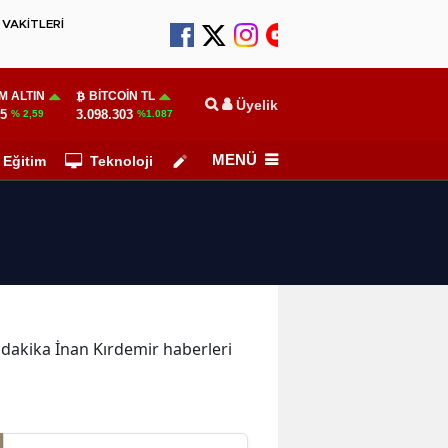
VAKİTLERİ
M ALTIN
BITCOIN TL
Üyelik
55
3.098.303
% 2,59
%1.087
MENÜ
Eğitim
Teknoloji
Köşe Yazarları
n dakika İnan Kırdemir haberleri