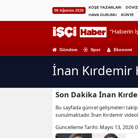
KÖŞE YAZARLARI
DÖVİZ
08 Ağustos 2026
HAVA DURUMU
KÜNYE
"Haberin İş
Gündem
Spor
Ekonomi
İnan Kırdemir 
Son Dakika İnan Kırde
Bu sayfada güncel gelişmeleri takip 
sunulmaktadır. İnan Kırdemir videol
Güncelleme Tarihi:
Mayıs 13, 2026 0