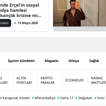
nde Erçel'in sosyal
Bilecik
dya hamlesi
skançlık krizine mi
Bingöl
aret ediyor?
ündem
13 Mayıs 2026
Bitlis
Bolu
Burdur
Bursa
İşçinin Gündemi
Magazin
Dünya
Sağlık
Çanakkale
Çankırı
İZ
ALTIN
KRİPTO
NAMAZ
ECZANELER
TLARI
FİYATLARI
PARALAR
VAKİTLER
Çorum
Denizli
m Karapınar Kimdir
#
#fenerbahçe
#
Daha 17
#
Doğukan
#
Emir
Diyarbakır