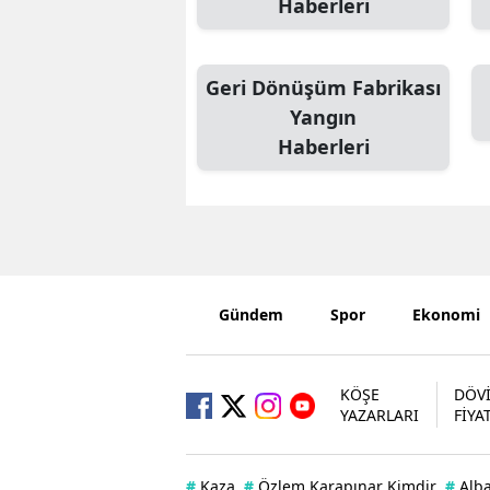
Haberleri
Geri Dönüşüm Fabrikası
Yangın
Haberleri
Gündem
Spor
Ekonomi
KÖŞE
DÖV
YAZARLARI
FİYA
#
Kaza
#
Özlem Karapınar Kimdir
#
Alb