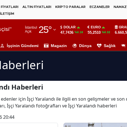
 FİYATLARI
ALTIN FİYATLARI
KRİPTO PARALAR
ECZANELER
NAMAZ 
İLETİŞİM
Adana
25
°
DOLAR
EURO
GRA
İstanbul
Adıyaman
çisi"
Açık
47,7436
55,2510
6.660,
%0.18
%0.32
Afyonkarahisar
İşçinin Gündemi
Magazin
Dünya
Sağlık
Ağrı
Haberleri
Amasya
Ankara
ndı Haberleri
Antalya
Artvin
denler için İşçi Yaralandı ile ilgili en son gelişmeler ve son
rı, İşçi Yaralandı fotoğrafları ve İşçi Yaralandı haberleri
Aydın
6 20:44
Balıkesir