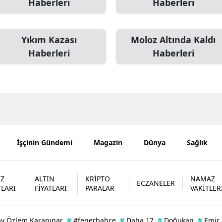
Haberleri
Haberleri
Mersin
İstanbul
Yıkım Kazası
Moloz Altında Kaldı
Haberleri
Haberleri
İzmir
Kars
Kastamonu
Kayseri
Kırklareli
İşçinin Gündemi
Magazin
Dünya
Sağlık
Kırşehir
Kocaeli
İZ
ALTIN
KRİPTO
NAMAZ
ECZANELER
TLARI
FİYATLARI
PARALAR
VAKİTLER
Konya
Kütahya
ay Özlem Karapınar
#
#fenerbahçe
#
Daha 17
#
Doğukan
#
Emir