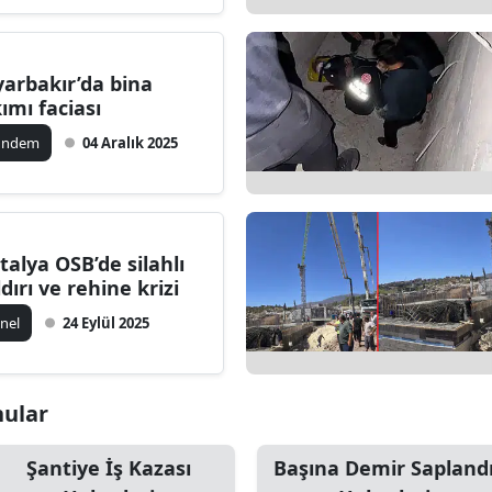
Edirne
Elazığ
yarbakır’da bina
kımı faciası
Erzincan
ündem
04 Aralık 2025
Erzurum
Eskişehir
Gaziantep
talya OSB’de silahlı
ldırı ve rehine krizi
Giresun
nel
24 Eylül 2025
Gümüşhane
Hakkari
nular
Hatay
Şantiye İş Kazası
Başına Demir Sapland
Isparta