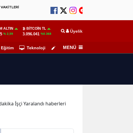
VAKİTLERİ
M ALTIN
BITCOIN TL
Üyelik
55
3.096.041
% 2,59
%0.368
MENÜ
Eğitim
Teknoloji
Köşe Yazarları
 dakika İşçi Yaralandı haberleri