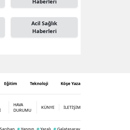
Haberleri
Acil Sağlık
Haberleri
Eğitim
Teknoloji
Köşe Yazarları
HAVA
KÜNYE
İLETİŞİM
İ
DURUMU
 Sarıhan
#
Yangın
#
Yaralı
#
Galatasaray'