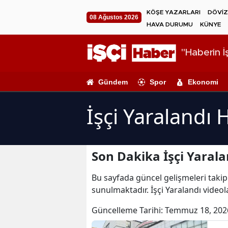
KÖŞE YAZARLARI
DÖVİZ
08 Ağustos 2026
HAVA DURUMU
KÜNYE
"Haberin İş
Gündem
Spor
Ekonomi
İşçi Yaralandı 
Son Dakika İşçi Yarala
Bu sayfada güncel gelişmeleri takip e
sunulmaktadır. İşçi Yaralandı videola
Güncelleme Tarihi:
Temmuz 18, 202