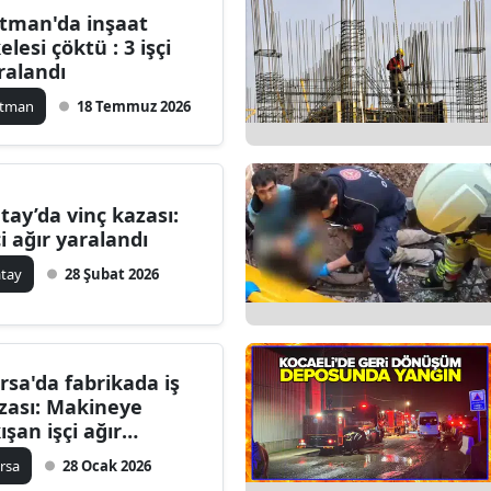
tman'da inşaat
Bilecik
elesi çöktü : 3 işçi
ralandı
Bingöl
atman
18 Temmuz 2026
Bitlis
Bolu
Burdur
tay’da vinç kazası:
çi ağır yaralandı
Bursa
tay
28 Şubat 2026
Çanakkale
Çankırı
rsa'da fabrikada iş
Çorum
zası: Makineye
kışan işçi ağır
Denizli
ralandı
rsa
28 Ocak 2026
Diyarbakır