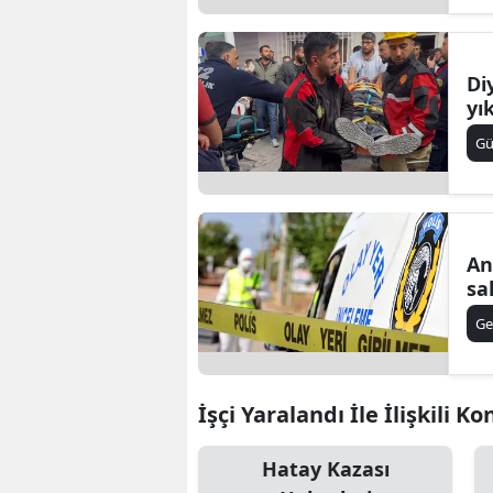
Di
yı
G
An
sa
Ge
İşçi Yaralandı İle İlişkili Ko
Hatay Kazası