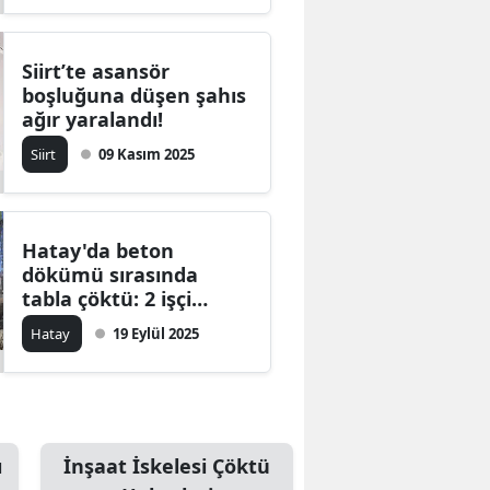
Siirt’te asansör
boşluğuna düşen şahıs
ağır yaralandı!
Siirt
09 Kasım 2025
Hatay'da beton
dökümü sırasında
tabla çöktü: 2 işçi
yaralandı!
Hatay
19 Eylül 2025
ı
İnşaat İskelesi Çöktü