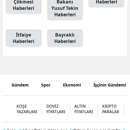
Çökmesi
Bakanı
Haberleri
Haberleri
Yusuf Tekin
Mersin
Haberleri
İstanbul
İzmir
İtfaiye
Bayraklı
Haberleri
Haberleri
Kars
Kastamonu
Kayseri
Kırklareli
Gündem
Spor
Ekonomi
İşçinin Gündemi
Kırşehir
Kocaeli
KÖŞE
DÖVİZ
ALTIN
KRİPTO
YAZARLARI
FİYATLARI
FİYATLARI
PARALAR
Konya
Kütahya