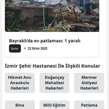
Edirne
Elazığ
Erzincan
Erzurum
Bayraklı’da ev patlaması: 1 yaralı
Eskişehir
İzmir
22 Ekim 2025
Gaziantep
İzmir Şehir Hastanesi İle İlişkili Konular
Giresun
Gümüşhan
Hikmet Avcı
Doğançay
Mermer
Anaokulu
Mahallesi
Atölyesi
Hakkari
Haberleri
Haberleri
Haberleri
Hatay
Bina
Milli Eğitim
Patlama
Isparta