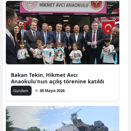
Bilecik
Bingöl
Bitlis
Bolu
Burdur
Bursa
Bakan Tekin, Hikmet Avcı
Çanakkale
Anaokulu'nun açılış törenine katıldı
Çankırı
Gündem
08 Mayıs 2026
Çorum
Denizli
Diyarbakır