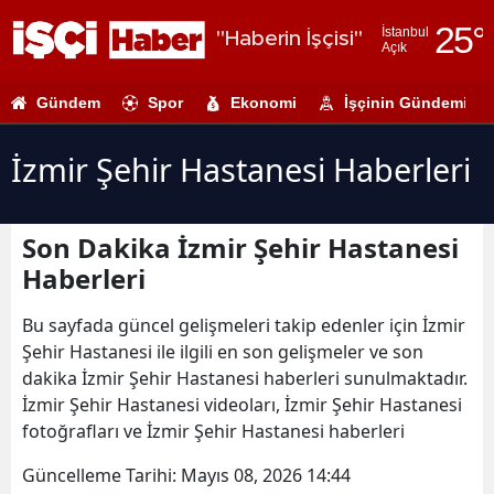
25
°
İstanbul
"Haberin İşçisi"
Açık
Adana
Gündem
Spor
Ekonomi
İşçinin Gündemi
Adıyaman
Afyonkarahi
İzmir Şehir Hastanesi Haberleri
Ağrı
Son Dakika İzmir Şehir Hastanesi
Amasya
Haberleri
Ankara
Bu sayfada güncel gelişmeleri takip edenler için İzmir
Antalya
Şehir Hastanesi ile ilgili en son gelişmeler ve son
dakika İzmir Şehir Hastanesi haberleri sunulmaktadır.
Artvin
İzmir Şehir Hastanesi videoları, İzmir Şehir Hastanesi
Aydın
fotoğrafları ve İzmir Şehir Hastanesi haberleri
Balıkesir
Güncelleme Tarihi:
Mayıs 08, 2026 14:44