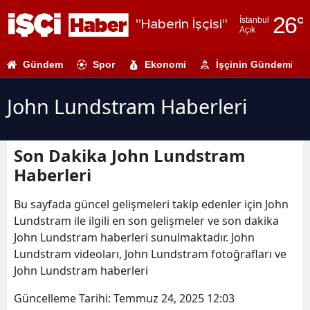
26
°
İstanbul
"Haberin İşçisi"
Açık
Adana
Gündem
Spor
Ekonomi
İşçinin Gündemi
Adıyaman
Afyonkarahi
John Lundstram Haberleri
Ağrı
Son Dakika John Lundstram
Amasya
Haberleri
Ankara
Bu sayfada güncel gelişmeleri takip edenler için John
Antalya
Lundstram ile ilgili en son gelişmeler ve son dakika
John Lundstram haberleri sunulmaktadır. John
Artvin
Lundstram videoları, John Lundstram fotoğrafları ve
Aydın
John Lundstram haberleri
Balıkesir
Güncelleme Tarihi:
Temmuz 24, 2025 12:03