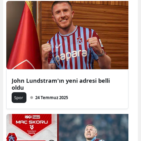
Bilecik
Bingöl
Bitlis
Bolu
Burdur
Bursa
John Lundstram'ın yeni adresi belli
Çanakkale
oldu
Çankırı
Spor
24 Temmuz 2025
Çorum
Denizli
Diyarbakır