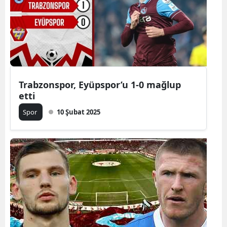
Edirne
Elazığ
Erzincan
Erzurum
Trabzonspor, Eyüpspor’u 1-0 mağlup
etti
Eskişehir
Spor
10 Şubat 2025
Gaziantep
Giresun
Gümüşhan
Hakkari
Hatay
Isparta