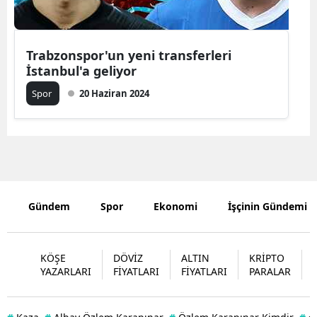
Mersin
İstanbul
Trabzonspor'un yeni transferleri
İstanbul'a geliyor
İzmir
Spor
20 Haziran 2024
Kars
Kastamonu
Kayseri
Kırklareli
Gündem
Spor
Ekonomi
İşçinin Gündemi
Kırşehir
Kocaeli
KÖŞE
DÖVİZ
ALTIN
KRİPTO
YAZARLARI
FİYATLARI
FİYATLARI
PARALAR
Konya
Kütahya