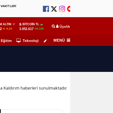
VAKİTLERİ
M ALTIN
BITCOIN TL
Üyelik
52
3.052.617
% -0,19
%0.228
MENÜ
Eğitim
Teknoloji
Köşe Yazarları
ika Kaldırım haberleri sunulmaktadır.