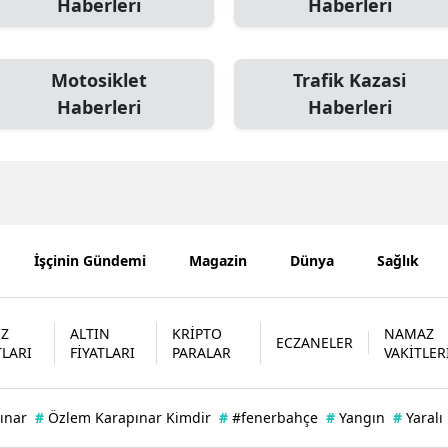
Haberleri
Haberleri
Mersin
İstanbul
Motosiklet
Trafik Kazasi
Haberleri
Haberleri
İzmir
Kars
Kastamonu
Kayseri
İşçinin Gündemi
Magazin
Dünya
Sağlık
Kırklareli
Kırşehir
İZ
ALTIN
KRİPTO
NAMAZ
ECZANELER
TLARI
FİYATLARI
PARALAR
VAKİTLER
Kocaeli
Konya
ınar
#
Özlem Karapınar Kimdir
#
#fenerbahçe
#
Yangın
#
Yaralı
Kütahya