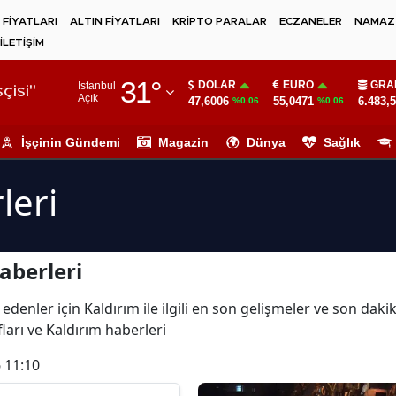
 FİYATLARI
ALTIN FİYATLARI
KRİPTO PARALAR
ECZANELER
NAMAZ 
İLETİŞİM
Adana
31
°
DOLAR
EURO
GRA
İstanbul
Adıyaman
çisi"
Açık
47,6006
55,0471
6.483,
%0.06
%0.06
Afyonkarahisar
İşçinin Gündemi
Magazin
Dünya
Sağlık
Ağrı
leri
Amasya
Ankara
aberleri
Antalya
Artvin
edenler için Kaldırım ile ilgili en son gelişmeler ve son dak
ları ve Kaldırım haberleri
Aydın
 11:10
Balıkesir