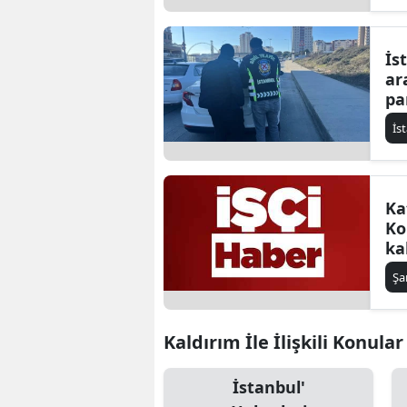
İs
ar
pa
İs
Ka
Ko
ka
ça
Şa
Kaldırım İle İlişkili Konular
İstanbul'