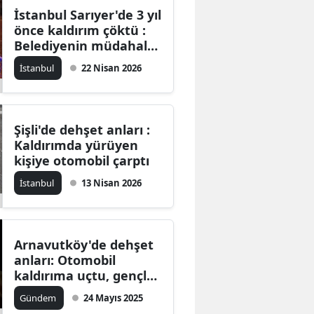
İstanbul Sarıyer'de 3 yıl
önce kaldırım çöktü :
Belediyenin müdahale
etmediği iddia edildi
İstanbul
22 Nisan 2026
Şişli'de dehşet anları :
Kaldırımda yürüyen
kişiye otomobil çarptı
İstanbul
13 Nisan 2026
Arnavutköy'de dehşet
anları: Otomobil
kaldırıma uçtu, gençler
ölümden döndü!
Gündem
24 Mayıs 2025