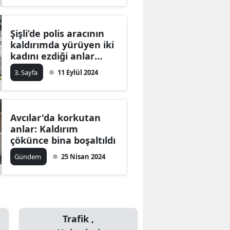
Şişli’de polis aracının
kaldırımda yürüyen iki
kadını ezdiği anlar
kamerada
3. Sayfa
11 Eylül 2024
Avcılar'da korkutan
anlar: Kaldırım
çökünce bina boşaltıldı
Gündem
25 Nisan 2024
Trafik ,