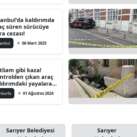
Edirne
tanbul'da kaldırımda
Elazığ
aç süren sürücüye
ra cezası!
Erzincan
tanbul
06 Mart 2025
Erzurum
Eskişehir
tliam gibi kaza!
Gaziantep
ntrolden çıkan araç
ldırımdaki yayalara
Giresun
rptı: 5 çocuk öldü
nlıurfa
01 Ağustos 2024
Gümüşhane
Hakkari
Hatay
Sarıyer Belediyesi
Sarıyer
Isparta