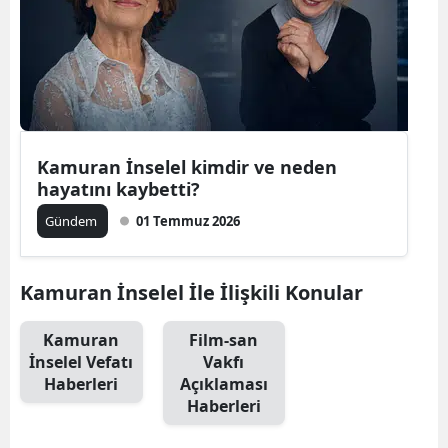
Edirne
Elazığ
Erzincan
Erzurum
Kamuran İnselel kimdir ve neden
hayatını kaybetti?
Eskişehir
Gündem
01 Temmuz 2026
Gaziantep
Giresun
Kamuran İnselel İle İlişkili Konular
Gümüşhan
Kamuran
Film-san
Hakkari
İnselel Vefatı
Vakfı
Haberleri
Açıklaması
Hatay
Haberleri
Isparta