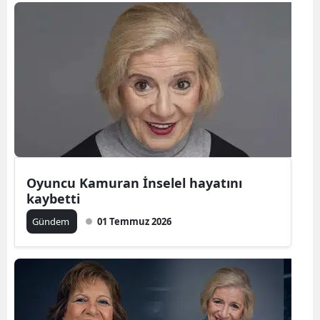
Bilecik
Bingöl
Bitlis
Bolu
Burdur
Bursa
Oyuncu Kamuran İnselel hayatını
Çanakkale
kaybetti
Çankırı
Gündem
01 Temmuz 2026
Çorum
Denizli
Diyarbakır