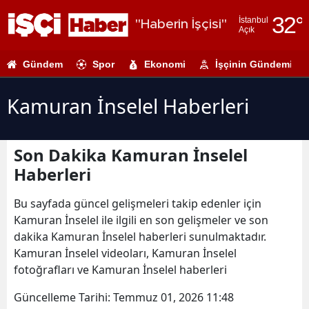
32
°
İstanbul
"Haberin İşçisi"
Açık
Adana
Gündem
Spor
Ekonomi
İşçinin Gündemi
Adıyaman
Afyonkarahi
Kamuran İnselel Haberleri
Ağrı
Son Dakika Kamuran İnselel
Amasya
Haberleri
Ankara
Bu sayfada güncel gelişmeleri takip edenler için
Antalya
Kamuran İnselel ile ilgili en son gelişmeler ve son
dakika Kamuran İnselel haberleri sunulmaktadır.
Artvin
Kamuran İnselel videoları, Kamuran İnselel
Aydın
fotoğrafları ve Kamuran İnselel haberleri
Balıkesir
Güncelleme Tarihi:
Temmuz 01, 2026 11:48