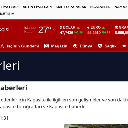
 FİYATLARI
ALTIN FİYATLARI
KRİPTO PARALAR
ECZANELER
NAMAZ 
İLETİŞİM
Adana
27
°
DOLAR
EURO
GRAM
İstanbul
Adıyaman
çisi"
Kapalı
47,7436
55,2510
6.660,5
%0.18
%0.32
Afyonkarahisar
İşçinin Gündemi
Magazin
Dünya
Sağlık
Ağrı
leri
Amasya
Ankara
aberleri
Antalya
Artvin
edenler için Kapasite ile ilgili en son gelişmeler ve son dak
apasite fotoğrafları ve Kapasite haberleri
Aydın
1:31
Balıkesir