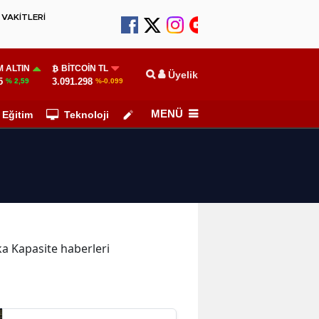
VAKİTLERİ
 ALTIN
BITCOIN TL
Üyelik
5
3.091.298
% 2,59
%-0.099
MENÜ
Eğitim
Teknoloji
Köşe Yazarları
ika Kapasite haberleri