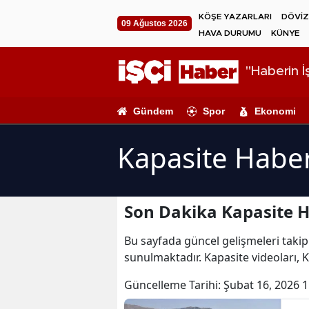
KÖŞE YAZARLARI
DÖVİZ
09 Ağustos 2026
HAVA DURUMU
KÜNYE
"Haberin İş
Gündem
Spor
Ekonomi
Kapasite Haber
Son Dakika Kapasite H
Bu sayfada güncel gelişmeleri takip 
sunulmaktadır. Kapasite videoları, K
Güncelleme Tarihi:
Şubat 16, 2026 1