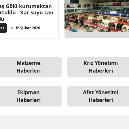
aş Gölü kurumaktan
Bilecik
rtuldu : Kar suyu can
du
Bingöl
vas
16 Şubat 2026
Bitlis
Bolu
Burdur
Malzeme
Kriz Yönetimi
Bursa
Haberleri
Haberleri
Çanakkale
Çankırı
Ekipman
Afet Yönetimi
Haberleri
Haberleri
Çorum
Denizli
Diyarbakır