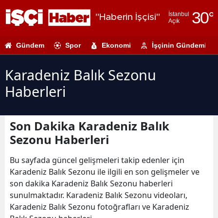
30
°
İstanbul
"Haberin İşçisi"
Açık
Adana
Gündem
Spor
Ekonomi
İşçinin Gündemi
Adıyaman
Afyonkarahi
Karadeniz Balık Sezonu
Haberleri
Ağrı
Amasya
Son Dakika Karadeniz Balık
Ankara
Sezonu Haberleri
Antalya
Bu sayfada güncel gelişmeleri takip edenler için
Artvin
Karadeniz Balık Sezonu ile ilgili en son gelişmeler ve
son dakika Karadeniz Balık Sezonu haberleri
Aydın
sunulmaktadır. Karadeniz Balık Sezonu videoları,
Karadeniz Balık Sezonu fotoğrafları ve Karadeniz
Balıkesir