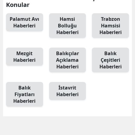
Konular
Edirne
Palamut Avı
Hamsi
Trabzon
Elazığ
Haberleri
Bolluğu
Hamsisi
Haberleri
Haberleri
Erzincan
Erzurum
Mezgit
Balıkçılar
Balık
Eskişehir
Haberleri
Açıklama
Çeşitleri
Haberleri
Haberleri
Gaziantep
Giresun
Balık
İstavrit
Fiyatları
Haberleri
Gümüşhan
Haberleri
Hakkari
Hatay
Isparta