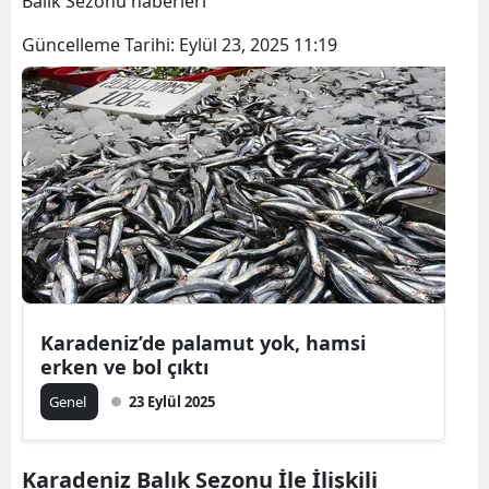
Balık Sezonu haberleri
Bilecik
Güncelleme Tarihi:
Eylül 23, 2025 11:19
Bingöl
Bitlis
Bolu
Burdur
Bursa
Çanakkale
Çankırı
Karadeniz’de palamut yok, hamsi
erken ve bol çıktı
Çorum
Genel
23 Eylül 2025
Denizli
Diyarbakır
Karadeniz Balık Sezonu İle İlişkili