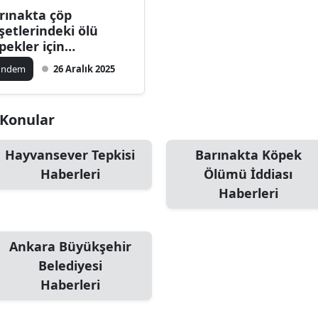
rınakta çöp
Bilecik
şetlerindeki ölü
pekler için
Bingöl
ruşturma başlatıldı
ündem
26 Aralık 2025
Bitlis
Bolu
i Konular
Burdur
Hayvansever Tepkisi
Barınakta Köpek
Bursa
Haberleri
Ölümü İddiası
Çanakkale
Haberleri
Çankırı
Ankara Büyükşehir
Çorum
Belediyesi
Denizli
Haberleri
Diyarbakır