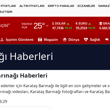
 FİYATLARI
ALTIN FİYATLARI
KRİPTO PARALAR
ECZANELER
NAMAZ 
İLETİŞİM
Adana
25
°
DOLAR
EURO
GRA
İstanbul
Adıyaman
çisi"
Açık
47,7436
55,2510
6.660,
%0.18
%0.32
Afyonkarahisar
İşçinin Gündemi
Magazin
Dünya
Sağlık
Ağrı
ğı Haberleri
Amasya
Ankara
rınağı Haberleri
Antalya
Artvin
edenler için Karataş Barınağı ile ilgili en son gelişmeler ve
ınağı videoları, Karataş Barınağı fotoğrafları ve Karataş Ba
Aydın
6:29
Balıkesir