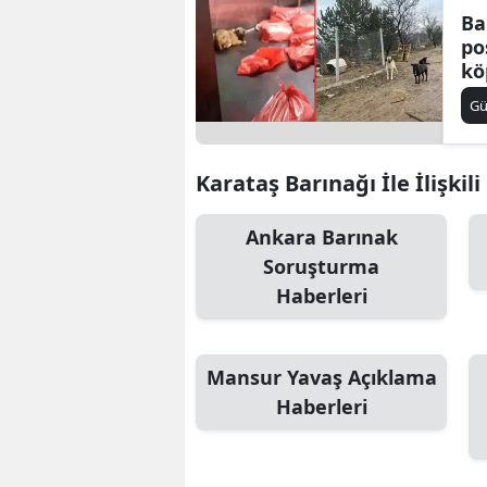
Ba
po
kö
so
G
Karataş Barınağı İle İlişkil
Ankara Barınak
Soruşturma
Haberleri
Mansur Yavaş Açıklama
Haberleri