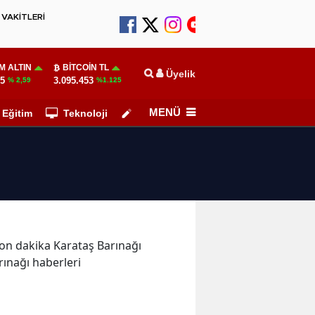
VAKİTLERİ
M ALTIN
BITCOIN TL
Üyelik
55
3.095.453
% 2,59
%1.125
MENÜ
Eğitim
Teknoloji
Köşe Yazarları
 son dakika Karataş Barınağı
rınağı haberleri