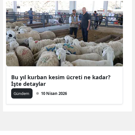
Bilecik
Bingöl
Bitlis
Bolu
Burdur
Bursa
Bu yıl kurban kesim ücreti ne kadar?
Çanakkale
İşte detaylar
Çankırı
Gündem
10 Nisan 2026
Çorum
Denizli
Diyarbakır