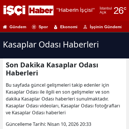
26
°
İstanbul
"Haberin İşçisi"
Açık
Adana
Gündem
Spor
Ekonomi
İşçinin Gündemi
Adıyaman
Afyonkarahi
Kasaplar Odası Haberleri
Ağrı
Son Dakika Kasaplar Odası
Amasya
Haberleri
Ankara
Bu sayfada güncel gelişmeleri takip edenler için
Antalya
Kasaplar Odası ile ilgili en son gelişmeler ve son
dakika Kasaplar Odası haberleri sunulmaktadır.
Artvin
Kasaplar Odası videoları, Kasaplar Odası fotoğrafları
Aydın
ve Kasaplar Odası haberleri
Balıkesir
Güncelleme Tarihi:
Nisan 10, 2026 20:33