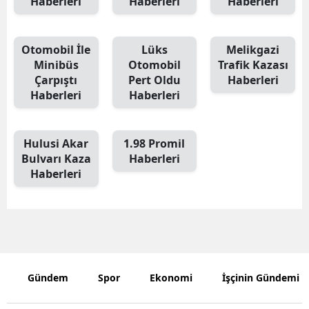
Haberleri
Haberleri
Haberleri
Otomobil İle
Lüks
Melikgazi
Minibüs
Otomobil
Trafik Kazası
Çarpıştı
Pert Oldu
Haberleri
Haberleri
Haberleri
Hulusi Akar
1.98 Promil
Bulvarı Kaza
Haberleri
Haberleri
Gündem
Spor
Ekonomi
İşçinin Gündemi