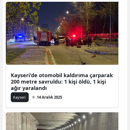
Samsun
Siirt
Sinop
Sivas
Tekirdağ
Tokat
Kayseri'de otomobil kaldırıma çarparak
200 metre savruldu: 1 kişi öldü, 1 kişi
Trabzon
ağır yaralandı
Tunceli
Kayseri
14 Aralık 2025
Şanlıurfa
Uşak
Van