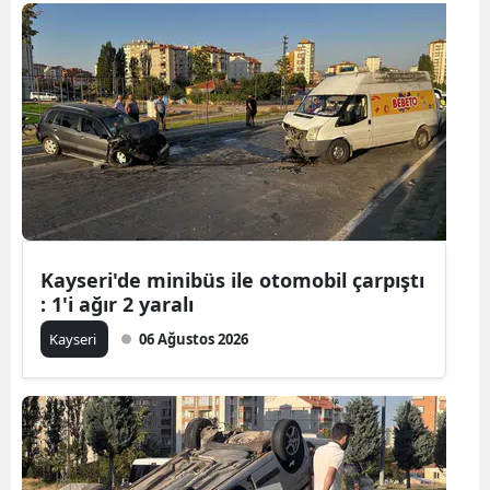
Bilecik
Bingöl
Bitlis
Bolu
Burdur
Bursa
Kayseri'de minibüs ile otomobil çarpıştı
Çanakkale
: 1'i ağır 2 yaralı
Çankırı
Kayseri
06 Ağustos 2026
Çorum
Denizli
Diyarbakır