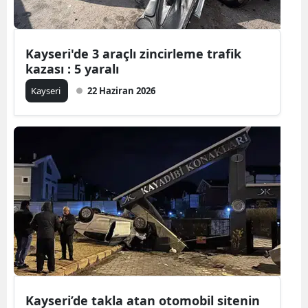
Mersin
İstanbul
Kayseri'de 3 araçlı zincirleme trafik
kazası : 5 yaralı
İzmir
Kayseri
22 Haziran 2026
Kars
Kastamonu
Kayseri
Kırklareli
Kırşehir
Kocaeli
Konya
Kayseri’de takla atan otomobil sitenin
Kütahya