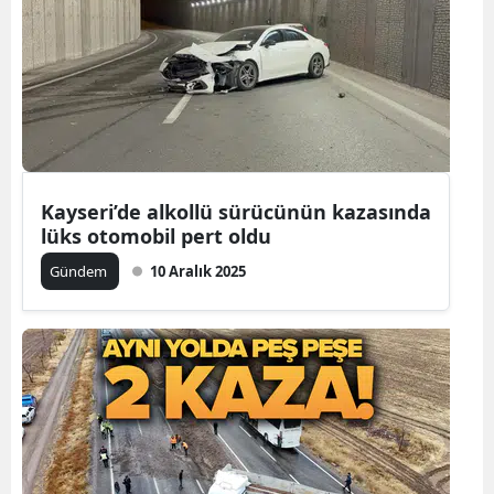
Yozgat
Zonguldak
Aksaray
Bayburt
Kayseri’de alkollü sürücünün kazasında
Karaman
lüks otomobil pert oldu
Kırıkkale
Gündem
10 Aralık 2025
Batman
Şırnak
Bartın
Ardahan
Iğdır