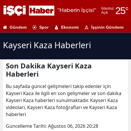
25
°
İstanbul
"Haberin İşçisi"
Açık
Adana
Gündem
Spor
Ekonomi
İşçinin Gündemi
Adıyaman
Afyonkarahi
Kayseri Kaza Haberleri
Ağrı
Son Dakika Kayseri Kaza
Amasya
Haberleri
Ankara
Bu sayfada güncel gelişmeleri takip edenler için
Antalya
Kayseri Kaza ile ilgili en son gelişmeler ve son dakika
Kayseri Kaza haberleri sunulmaktadır. Kayseri Kaza
Artvin
videoları, Kayseri Kaza fotoğrafları ve Kayseri Kaza
Aydın
haberleri
Balıkesir
Güncelleme Tarihi:
Ağustos 06, 2026 20:28