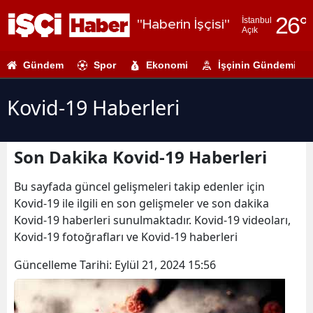
26
°
İstanbul
"Haberin İşçisi"
Açık
Adana
Gündem
Spor
Ekonomi
İşçinin Gündemi
Adıyaman
Afyonkarahi
Kovid-19 Haberleri
Ağrı
Son Dakika Kovid-19 Haberleri
Amasya
Ankara
Bu sayfada güncel gelişmeleri takip edenler için
Kovid-19 ile ilgili en son gelişmeler ve son dakika
Antalya
Kovid-19 haberleri sunulmaktadır. Kovid-19 videoları,
Kovid-19 fotoğrafları ve Kovid-19 haberleri
Artvin
Güncelleme Tarihi:
Eylül 21, 2024 15:56
Aydın
Balıkesir