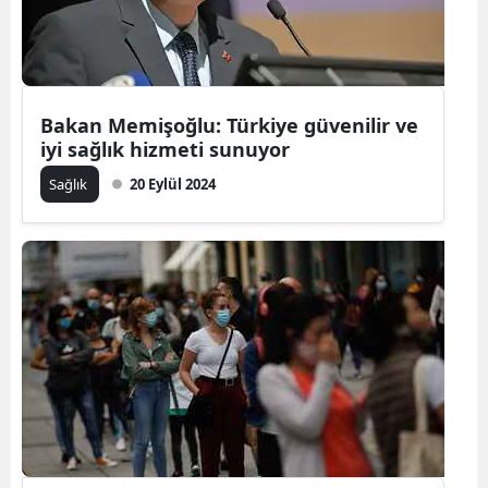
Edirne
Elazığ
Erzincan
Bakan Memişoğlu: Türkiye güvenilir ve
iyi sağlık hizmeti sunuyor
Erzurum
Sağlık
20 Eylül 2024
Eskişehir
Gaziantep
Giresun
Gümüşhan
Hakkari
Hatay
Isparta