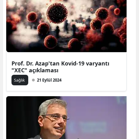
Bilecik
Bingöl
Bitlis
Bolu
Burdur
Prof. Dr. Azap'tan Kovid-19 varyantı
"XEC" açıklaması
Bursa
Sağlık
21 Eylül 2024
Çanakkale
Çankırı
Çorum
Denizli
Diyarbakır