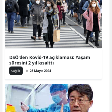
Samsun
Siirt
Sinop
Sivas
Tekirdağ
DSÖ'den Kovid-19 açıklaması: Yaşam
Tokat
süresini 2 yıl kısalttı
Trabzon
Sağlık
25 Mayıs 2024
Tunceli
Şanlıurfa
Uşak
Van