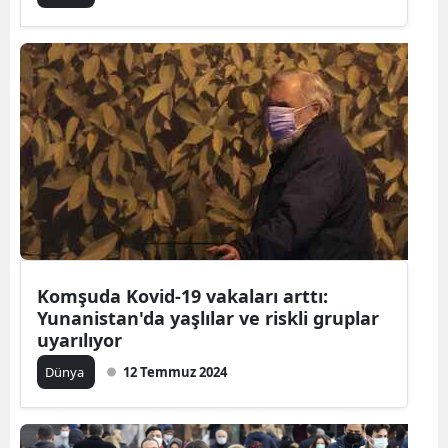
Malatya
Manisa
Kahramanm
Mardin
Muğla
Muş
Nevşehir
Komşuda Kovid-19 vakaları arttı:
Yunanistan'da yaşlılar ve riskli gruplar
Niğde
uyarılıyor
Ordu
Dünya
12 Temmuz 2024
Rize
Sakarya