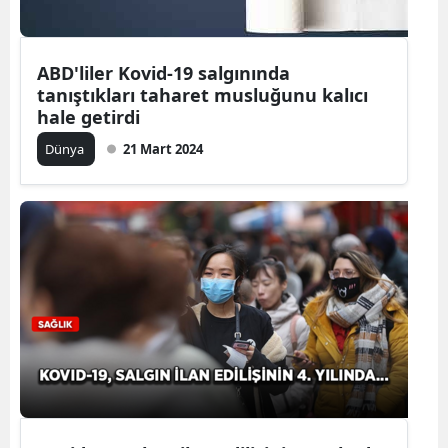
Yalova
ABD'liler Kovid-19 salgınında
Karabük
tanıştıkları taharet musluğunu kalıcı
hale getirdi
Kilis
Dünya
21 Mart 2024
Osmaniye
Düzce