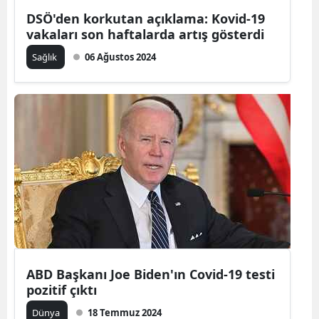
DSÖ'den korkutan açıklama: Kovid-19
Mersin
vakaları son haftalarda artış gösterdi
İstanbul
Sağlık
06 Ağustos 2024
İzmir
Kars
Kastamonu
Kayseri
Kırklareli
Kırşehir
Kocaeli
ABD Başkanı Joe Biden'ın Covid-19 testi
Konya
pozitif çıktı
Kütahya
Dünya
18 Temmuz 2024