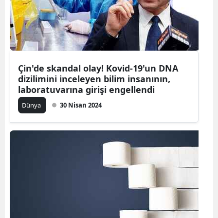
Yozgat
Zonguldak
Aksaray
Çin'de skandal olay! Kovid-19'un DNA
dizilimini inceleyen bilim insanının,
Bayburt
laboratuvarına girişi engellendi
Karaman
Dünya
30 Nisan 2024
Kırıkkale
Batman
Şırnak
Bartın
Ardahan
Iğdır