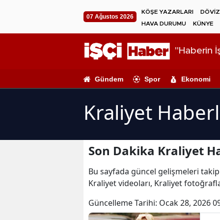
KÖŞE YAZARLARI
DÖVİZ
07 Ağustos 2026
HAVA DURUMU
KÜNYE
"Haberin İş
Gündem
Spor
Ekonomi
Kraliyet Haberl
Son Dakika Kraliyet Ha
Bu sayfada güncel gelişmeleri takip e
Kraliyet videoları, Kraliyet fotoğrafl
Güncelleme Tarihi:
Ocak 28, 2026 0