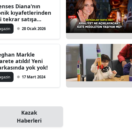
enses Diana'nın
Bilecik
onik kıyafetlerinden
ri tekrar satışa
Bingöl
nuldu!
gazin
28 Ocak 2026
Bitlis
Bolu
ghan Markle
Burdur
carete atıldı! Yeni
rkasında yok yok!
Bursa
gazin
17 Mart 2024
Çanakkale
Çankırı
Çorum
Kazak
Denizli
Haberleri
Diyarbakır