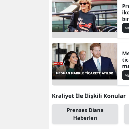
Pr
ik
bi
su
Ma
Me
ti
ma
Ma
Kraliyet İle İlişkili Konular
Prenses Diana
Haberleri