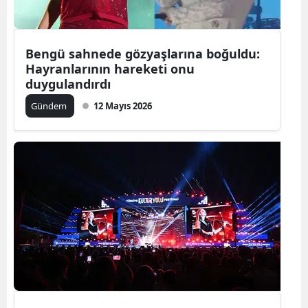
Mersin
İstanbul
Bengü sahnede gözyaşlarına boğuldu:
Hayranlarının hareketi onu
İzmir
duygulandırdı
Kars
Gündem
12 Mayıs 2026
Kastamonu
Kayseri
Kırklareli
Kırşehir
Kocaeli
Konya
Kütahya