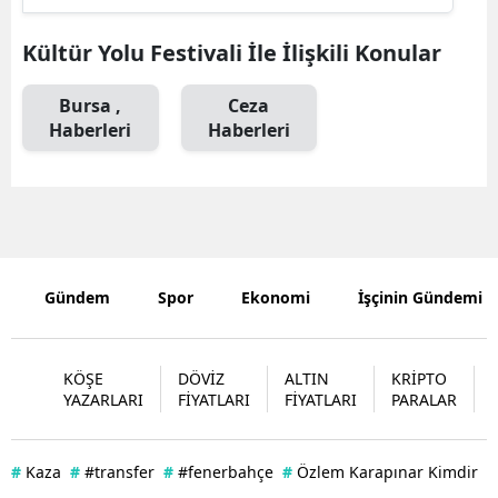
Samsun
Kültür Yolu Festivali İle İlişkili Konular
Siirt
Bursa ,
Ceza
Haberleri
Haberleri
Sinop
Sivas
Tekirdağ
Tokat
Gündem
Spor
Ekonomi
İşçinin Gündemi
Trabzon
Tunceli
KÖŞE
DÖVİZ
ALTIN
KRİPTO
YAZARLARI
FİYATLARI
FİYATLARI
PARALAR
Şanlıurfa
Uşak
#
Kaza
#
#transfer
#
#fenerbahçe
#
Özlem Karapınar Kimdir
#
Van