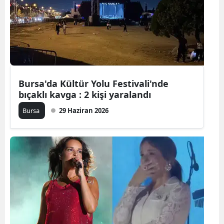
Edirne
Elazığ
Erzincan
Erzurum
Bursa'da Kültür Yolu Festivali'nde
bıçaklı kavga : 2 kişi yaralandı
Eskişehir
Bursa
29 Haziran 2026
Gaziantep
Giresun
Gümüşhan
Hakkari
Hatay
Isparta