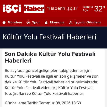
32
°
İstanbul
"Haberin İşçisi"
Açık
Adana
Gündem
Spor
Ekonomi
İşçinin Gündemi
Adıyaman
Afyonkarahi
Kültür Yolu Festivali Haberleri
Ağrı
Son Dakika Kültür Yolu Festivali
Amasya
Haberleri
Ankara
Bu sayfada güncel gelişmeleri takip edenler için
Antalya
Kültür Yolu Festivali ile ilgili en son gelişmeler ve son
dakika Kültür Yolu Festivali haberleri sunulmaktadır.
Artvin
Kültür Yolu Festivali videoları, Kültür Yolu Festivali
Aydın
fotoğrafları ve Kültür Yolu Festivali haberleri
Balıkesir
Güncelleme Tarihi:
Temmuz 08, 2026 13:59