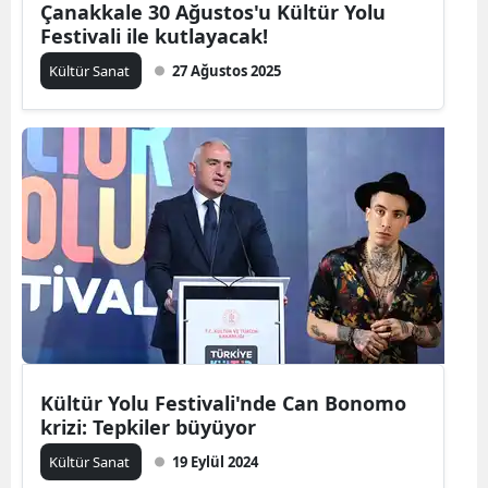
Çanakkale 30 Ağustos'u Kültür Yolu
Festivali ile kutlayacak!
Malatya
Kültür Sanat
27 Ağustos 2025
Manisa
Kahramanm
Mardin
Muğla
Muş
Nevşehir
Niğde
Ordu
Kültür Yolu Festivali'nde Can Bonomo
krizi: Tepkiler büyüyor
Rize
Kültür Sanat
19 Eylül 2024
Sakarya