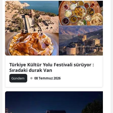
Bilecik
Bingöl
Bitlis
Bolu
Burdur
Bursa
Türkiye Kültür Yolu Festivali sürüyor :
Çanakkale
Sıradaki durak Van
Çankırı
Gündem
08 Temmuz 2026
Çorum
Denizli
Diyarbakır