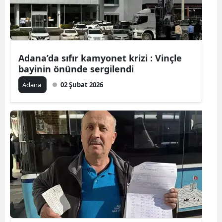
Edirne
Elazığ
Erzincan
Adana’da sıfır kamyonet krizi : Vinçle
bayinin önünde sergilendi
Erzurum
Adana
02 Şubat 2026
Eskişehir
Gaziantep
Giresun
Gümüşhan
Hakkari
Hatay
Isparta