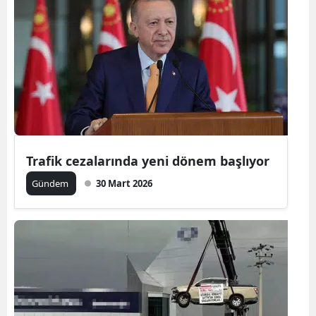
Bilecik
Bingöl
Bitlis
Bolu
Burdur
Trafik cezalarında yeni dönem başlıyor
Bursa
Gündem
30 Mart 2026
Çanakkale
Çankırı
Çorum
Denizli
Diyarbakır