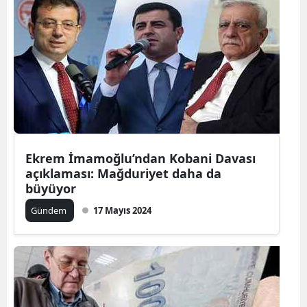
Samsun
Siirt
Sinop
Sivas
Tekirdağ
Ekrem İmamoğlu’ndan Kobani Davası
Tokat
açıklaması: Mağduriyet daha da
büyüyor
Trabzon
Gündem
17 Mayıs 2024
Tunceli
Şanlıurfa
Uşak
Van