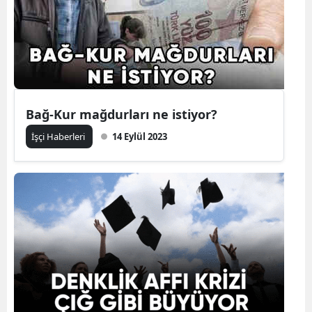
Yozgat
Zonguldak
Aksaray
Bayburt
Bağ-Kur mağdurları ne istiyor?
İşçi Haberleri
14 Eylül 2023
Karaman
Kırıkkale
Batman
Şırnak
Bartın
Ardahan
Iğdır