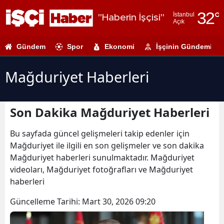
32
°
İstanbul
"Haberin İşçisi"
Açık
Adana
Gündem
Spor
Ekonomi
İşçinin Gündemi
Adıyaman
Afyonkarahi
Mağduriyet Haberleri
Ağrı
Son Dakika Mağduriyet Haberleri
Amasya
Ankara
Bu sayfada güncel gelişmeleri takip edenler için
Mağduriyet ile ilgili en son gelişmeler ve son dakika
Antalya
Mağduriyet haberleri sunulmaktadır. Mağduriyet
videoları, Mağduriyet fotoğrafları ve Mağduriyet
Artvin
haberleri
Aydın
Güncelleme Tarihi:
Mart 30, 2026 09:20
Balıkesir