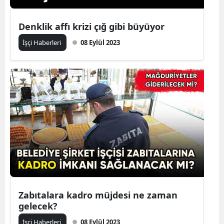
Yalova
Denklik affı krizi çığ gibi büyüyor
Karabük
İşçi Haberleri
08 Eylül 2023
Kilis
Osmaniye
Düzce
Zabıtalara kadro müjdesi ne zaman
gelecek?
İşçi Haberleri
08 Eylül 2023