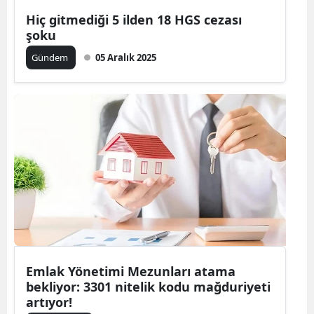
Hiç gitmediği 5 ilden 18 HGS cezası
Mersin
şoku
İstanbul
Gündem
05 Aralık 2025
İzmir
Kars
Kastamonu
Kayseri
Kırklareli
Kırşehir
Kocaeli
Emlak Yönetimi Mezunları atama
Konya
bekliyor: 3301 nitelik kodu mağduriyeti
artıyor!
Kütahya