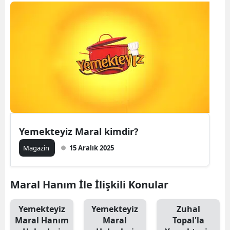
Bilecik
Bingöl
Bitlis
Bolu
Burdur
Bursa
Yemekteyiz Maral kimdir?
Çanakkale
Magazin
15 Aralık 2025
Çankırı
Çorum
Maral Hanım İle İlişkili Konular
Denizli
Yemekteyiz
Yemekteyiz
Zuhal
Maral Hanım
Maral
Topal'la
Diyarbakır