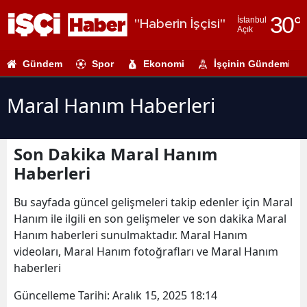
30
°
İstanbul
"Haberin İşçisi"
Açık
Adana
Gündem
Spor
Ekonomi
İşçinin Gündemi
Adıyaman
Afyonkarahi
Maral Hanım Haberleri
Ağrı
Son Dakika Maral Hanım
Amasya
Haberleri
Ankara
Bu sayfada güncel gelişmeleri takip edenler için Maral
Antalya
Hanım ile ilgili en son gelişmeler ve son dakika Maral
Hanım haberleri sunulmaktadır. Maral Hanım
Artvin
videoları, Maral Hanım fotoğrafları ve Maral Hanım
Aydın
haberleri
Balıkesir
Güncelleme Tarihi:
Aralık 15, 2025 18:14