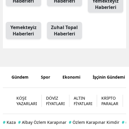
Haberleri
Haberleri
Yemekteyiz
Haberleri
Edirne
Elazığ
Yemekteyiz
Zuhal Topal
Erzincan
Haberleri
Haberleri
Erzurum
Eskişehir
Gaziantep
Gündem
Spor
Ekonomi
İşçinin Gündemi
Giresun
Gümüşhan
KÖŞE
DÖVİZ
ALTIN
KRİPTO
Hakkari
YAZARLARI
FİYATLARI
FİYATLARI
PARALAR
Hatay
#
Kaza
#
Albay Özlem Karapınar
#
Özlem Karapınar Kimdir
#
#
Isparta