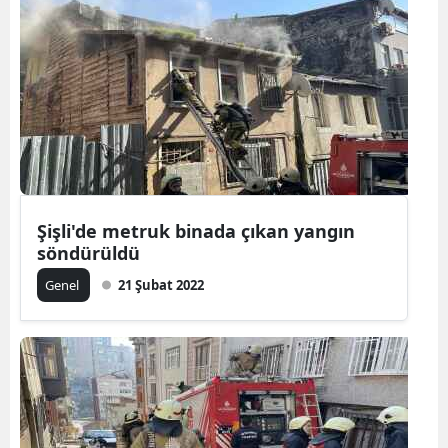
Samsun
Siirt
Sinop
Sivas
Tekirdağ
Şişli'de metruk binada çıkan yangın
Tokat
söndürüldü
Trabzon
Genel
21 Şubat 2022
Tunceli
Şanlıurfa
Uşak
Van