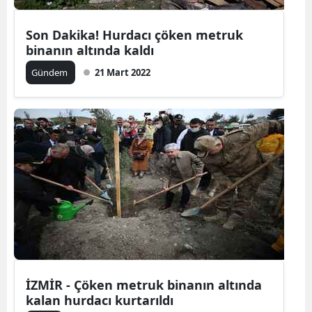
Mersin
Son Dakika! Hurdacı çöken metruk
İstanbul
binanın altında kaldı
Gündem
21 Mart 2022
İzmir
Kars
Kastamonu
Kayseri
Kırklareli
Kırşehir
Kocaeli
Konya
İZMİR - Çöken metruk binanın altında
kalan hurdacı kurtarıldı
Kütahya