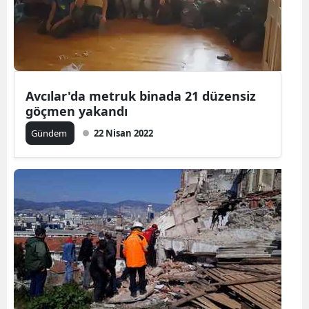
Edirne
Elazığ
Erzincan
Avcılar'da metruk binada 21 düzensiz
Erzurum
göçmen yakandı
Eskişehir
Gündem
22 Nisan 2022
Gaziantep
Giresun
Gümüşhan
Hakkari
Hatay
Isparta