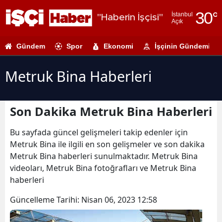
30
°
İstanbul
"Haberin İşçisi"
Açık
Adana
Gündem
Spor
Ekonomi
İşçinin Gündemi
Adıyaman
Afyonkarahi
Metruk Bina Haberleri
Ağrı
Son Dakika Metruk Bina Haberleri
Amasya
Ankara
Bu sayfada güncel gelişmeleri takip edenler için
Metruk Bina ile ilgili en son gelişmeler ve son dakika
Antalya
Metruk Bina haberleri sunulmaktadır. Metruk Bina
videoları, Metruk Bina fotoğrafları ve Metruk Bina
Artvin
haberleri
Aydın
Güncelleme Tarihi:
Nisan 06, 2023 12:58
Balıkesir