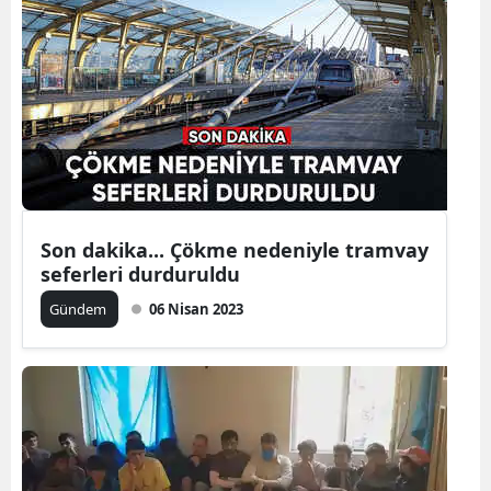
Bilecik
Bingöl
Bitlis
Bolu
Burdur
Son dakika... Çökme nedeniyle tramvay
Bursa
seferleri durduruldu
Çanakkale
Gündem
06 Nisan 2023
Çankırı
Çorum
Denizli
Diyarbakır