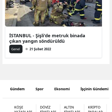
Yozgat
Zonguldak
Aksaray
İSTANBUL - Şişli'de metruk binada
Bayburt
çıkan yangın söndürüldü
Genel
21 Şubat 2022
Karaman
Kırıkkale
Batman
Şırnak
Gündem
Spor
Ekonomi
İşçinin Gündemi
Bartın
Ardahan
KÖŞE
DÖVİZ
ALTIN
KRİPTO
Iğdır
YAZARLARI
FİYATLARI
FİYATLARI
PARALAR