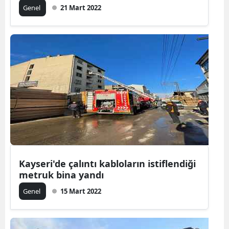
Genel
21 Mart 2022
Malatya
Manisa
Kahramanm
Mardin
Muğla
Muş
Nevşehir
Kayseri'de çalıntı kabloların istiflendiği
Niğde
metruk bina yandı
Ordu
Genel
15 Mart 2022
Rize
Sakarya