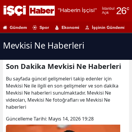
26
°
İstanbul
"Haberin İşçisi"
Açık
Adana
Gündem
Spor
Ekonomi
İşçinin Gündemi
Adıyaman
Afyonkarahi
Mevkisi Ne Haberleri
Ağrı
Son Dakika Mevkisi Ne Haberleri
Amasya
Ankara
Bu sayfada güncel gelişmeleri takip edenler için
Mevkisi Ne ile ilgili en son gelişmeler ve son dakika
Antalya
Mevkisi Ne haberleri sunulmaktadır. Mevkisi Ne
videoları, Mevkisi Ne fotoğrafları ve Mevkisi Ne
Artvin
haberleri
Aydın
Güncelleme Tarihi:
Mayıs 14, 2026 19:28
Balıkesir