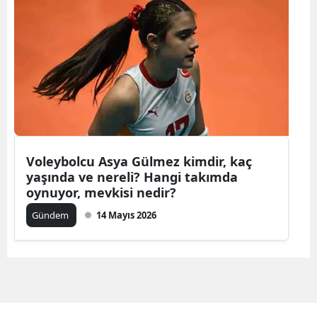
Bilecik
Bingöl
Bitlis
Bolu
Burdur
Voleybolcu Asya Gülmez kimdir, kaç
Bursa
yaşında ve nereli? Hangi takımda
Çanakkale
oynuyor, mevkisi nedir?
Gündem
14 Mayıs 2026
Çankırı
Çorum
Denizli
Diyarbakır