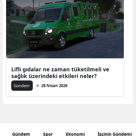
Bilecik
Bingöl
Bitlis
Bolu
Burdur
Lifli gıdalar ne zaman tüketilmeli ve
Bursa
sağlık üzerindeki etkileri neler?
Çanakkale
Gündem
28 Nisan 2026
Çankırı
Çorum
Denizli
Diyarbakır
Gündem
Spor
Ekonomi
İşçinin Gündemi