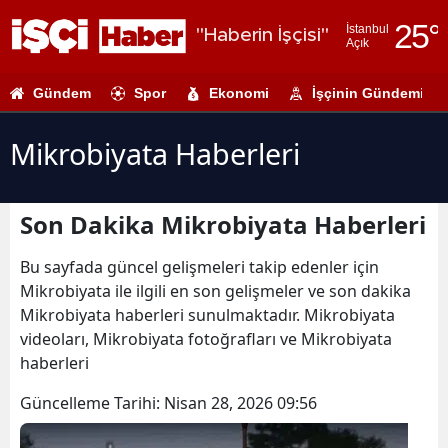
25
°
İstanbul
"Haberin İşçisi"
Açık
Adana
Gündem
Spor
Ekonomi
İşçinin Gündemi
Adıyaman
Afyonkarahi
Mikrobiyata Haberleri
Ağrı
Son Dakika Mikrobiyata Haberleri
Amasya
Ankara
Bu sayfada güncel gelişmeleri takip edenler için
Mikrobiyata ile ilgili en son gelişmeler ve son dakika
Antalya
Mikrobiyata haberleri sunulmaktadır. Mikrobiyata
videoları, Mikrobiyata fotoğrafları ve Mikrobiyata
Artvin
haberleri
Aydın
Güncelleme Tarihi:
Nisan 28, 2026 09:56
Balıkesir