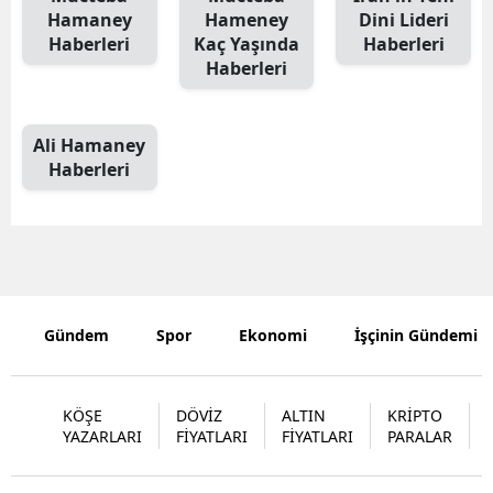
Hamaney
Hameney
Dini Lideri
Mersin
Haberleri
Kaç Yaşında
Haberleri
Haberleri
İstanbul
İzmir
Ali Hamaney
Kars
Haberleri
Kastamonu
Kayseri
Kırklareli
Gündem
Spor
Ekonomi
İşçinin Gündemi
Kırşehir
Kocaeli
KÖŞE
DÖVİZ
ALTIN
KRİPTO
YAZARLARI
FİYATLARI
FİYATLARI
PARALAR
Konya
Kütahya