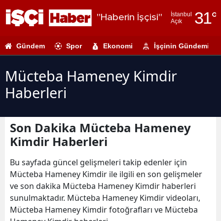
31
°
İstanbul
"Haberin İşçisi"
Açık
Adana
Gündem
Spor
Ekonomi
İşçinin Gündemi
Adıyaman
Afyonkarahi
Mücteba Hameney Kimdir
Haberleri
Ağrı
Amasya
Son Dakika Mücteba Hameney
Ankara
Kimdir Haberleri
Antalya
Bu sayfada güncel gelişmeleri takip edenler için
Artvin
Mücteba Hameney Kimdir ile ilgili en son gelişmeler
ve son dakika Mücteba Hameney Kimdir haberleri
Aydın
sunulmaktadır. Mücteba Hameney Kimdir videoları,
Mücteba Hameney Kimdir fotoğrafları ve Mücteba
Balıkesir