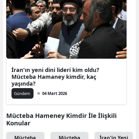
Edirne
Elazığ
Erzincan
Erzurum
Eskişehir
İran'ın yeni dini lideri kim oldu?
Gaziantep
Mücteba Hamaney kimdir, kaç
yaşında?
Giresun
Gündem
04 Mart 2026
Gümüşhan
Hakkari
Mücteba Hameney Kimdir İle İlişkili
Konular
Hatay
Isparta
Mücteba
Mücteba
İran'in Yeni