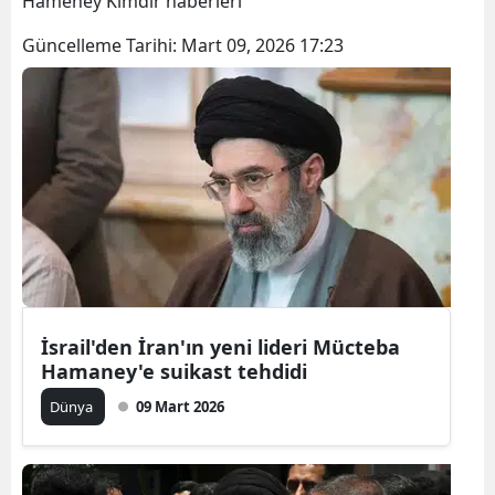
Hameney Kimdir haberleri
Bilecik
Güncelleme Tarihi:
Mart 09, 2026 17:23
Bingöl
Bitlis
Bolu
Burdur
Bursa
Çanakkale
Çankırı
İsrail'den İran'ın yeni lideri Mücteba
Hamaney'e suikast tehdidi
Çorum
Dünya
09 Mart 2026
Denizli
Diyarbakır