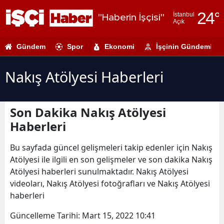
24
°
İstanbul
"Haberin İşçisi"
Açık
Adana
Gündem
Spor
Ekonomi
İşçinin Gündemi
Adıyaman
Afyonkarahi
Nakış Atölyesi Haberleri
Ağrı
Son Dakika Nakış Atölyesi
Amasya
Haberleri
Ankara
Bu sayfada güncel gelişmeleri takip edenler için Nakış
Antalya
Atölyesi ile ilgili en son gelişmeler ve son dakika Nakış
Atölyesi haberleri sunulmaktadır. Nakış Atölyesi
Artvin
videoları, Nakış Atölyesi fotoğrafları ve Nakış Atölyesi
Aydın
haberleri
Balıkesir
Güncelleme Tarihi:
Mart 15, 2022 10:41