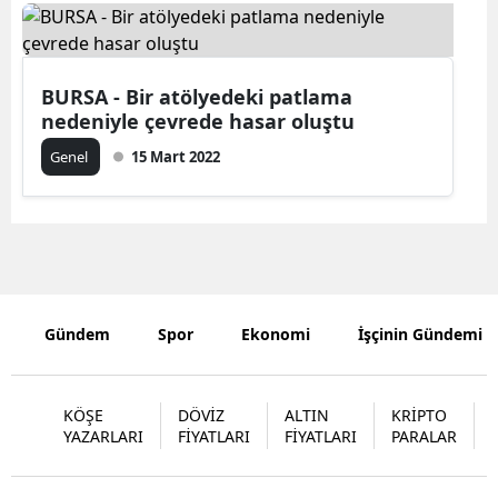
Bilecik
Bingöl
BURSA - Bir atölyedeki patlama
Bitlis
nedeniyle çevrede hasar oluştu
Genel
15 Mart 2022
Bolu
Burdur
Bursa
Çanakkale
Gündem
Spor
Ekonomi
İşçinin Gündemi
Çankırı
Çorum
KÖŞE
DÖVİZ
ALTIN
KRİPTO
Denizli
YAZARLARI
FİYATLARI
FİYATLARI
PARALAR
Diyarbakır