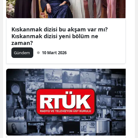
Yalova
Karabük
Kıskanmak dizisi bu akşam var mı?
Kıskanmak dizisi yeni bölüm ne
Kilis
zaman?
Osmaniye
Gündem
10 Mart 2026
Düzce