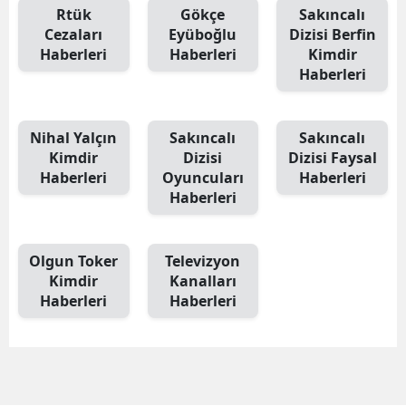
Rtük
Gökçe
Sakıncalı
Cezaları
Eyüboğlu
Dizisi Berfin
Haberleri
Haberleri
Kimdir
Haberleri
Nihal Yalçın
Sakıncalı
Sakıncalı
Kimdir
Dizisi
Dizisi Faysal
Haberleri
Oyuncuları
Haberleri
Haberleri
Olgun Toker
Televizyon
Kimdir
Kanalları
Haberleri
Haberleri