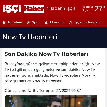
27
°
İstanbul
"Haberin İşçisi"
Açık
Adana
Gündem
Spor
Ekonomi
İşçinin Gündemi
Adıyaman
Afyonkarahi
Now Tv Haberleri
Ağrı
Son Dakika Now Tv Haberleri
Amasya
Ankara
Bu sayfada güncel gelişmeleri takip edenler için Now
Tv ile ilgili en son gelişmeler ve son dakika Now Tv
Antalya
haberleri sunulmaktadır. Now Tv videoları, Now Tv
fotoğrafları ve Now Tv haberleri
Artvin
Güncelleme Tarihi:
Temmuz 27, 2026 09:57
Aydın
Balıkesir