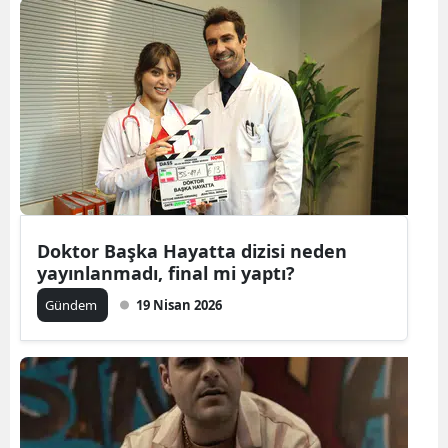
Samsun
Siirt
Sinop
Sivas
Tekirdağ
Tokat
Doktor Başka Hayatta dizisi neden
yayınlanmadı, final mi yaptı?
Trabzon
Gündem
19 Nisan 2026
Tunceli
Şanlıurfa
Uşak
Van