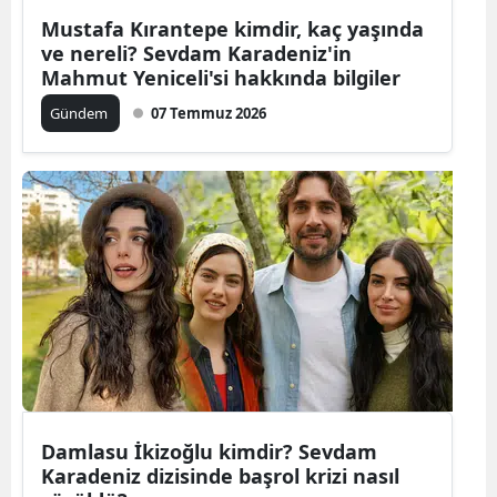
Mustafa Kırantepe kimdir, kaç yaşında
Mersin
ve nereli? Sevdam Karadeniz'in
Mahmut Yeniceli'si hakkında bilgiler
İstanbul
Gündem
07 Temmuz 2026
İzmir
Kars
Kastamonu
Kayseri
Kırklareli
Kırşehir
Kocaeli
Konya
Damlasu İkizoğlu kimdir? Sevdam
Karadeniz dizisinde başrol krizi nasıl
Kütahya