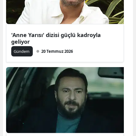
Edirne
Elazığ
Erzincan
'Anne Yarısı' dizisi güçlü kadroyla
geliyor
Erzurum
Gündem
20 Temmuz 2026
Eskişehir
Gaziantep
Giresun
Gümüşhan
Hakkari
Hatay
Isparta