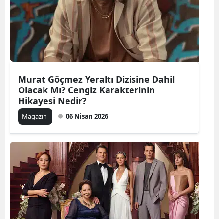
Yozgat
Zonguldak
Aksaray
Murat Göçmez Yeraltı Dizisine Dahil
Bayburt
Olacak Mı? Cengiz Karakterinin
Karaman
Hikayesi Nedir?
Magazin
06 Nisan 2026
Kırıkkale
Batman
Şırnak
Bartın
Ardahan
Iğdır