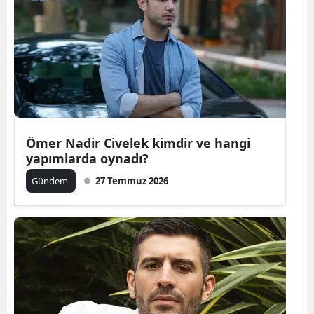
Bilecik
Bingöl
Bitlis
Bolu
Burdur
Ömer Nadir Civelek kimdir ve hangi
yapımlarda oynadı?
Bursa
Gündem
27 Temmuz 2026
Çanakkale
Çankırı
Çorum
Denizli
Diyarbakır