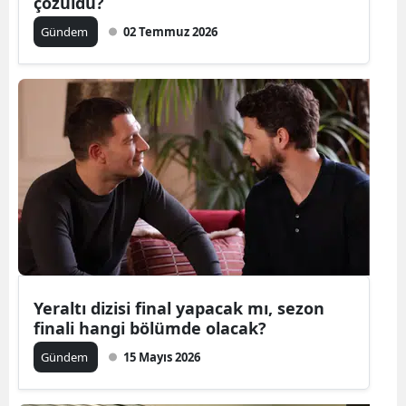
çözüldü?
Malatya
Gündem
02 Temmuz 2026
Manisa
Kahramanm
Mardin
Muğla
Muş
Nevşehir
Niğde
Yeraltı dizisi final yapacak mı, sezon
Ordu
finali hangi bölümde olacak?
Gündem
15 Mayıs 2026
Rize
Sakarya