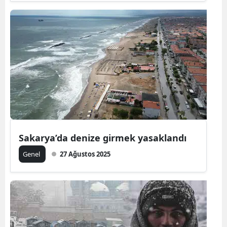
Yozgat
Zonguldak
Aksaray
Bayburt
Karaman
Kırıkkale
Sakarya’da denize girmek yasaklandı
Batman
Genel
27 Ağustos 2025
Şırnak
Bartın
Ardahan
Iğdır