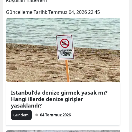
Koşulları haberleri
Bilecik
Güncelleme Tarihi:
Temmuz 04, 2026 22:45
Bingöl
Bitlis
Bolu
Burdur
Bursa
Çanakkale
Çankırı
İstanbul'da denize girmek yasak mı?
Hangi illerde denize girişler
Çorum
yasaklandı?
Gündem
04 Temmuz 2026
Denizli
Diyarbakır