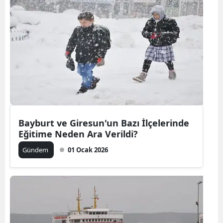
Edirne
Elazığ
Erzincan
Erzurum
Eskişehir
Gaziantep
Bayburt ve Giresun'un Bazı İlçelerinde
Eğitime Neden Ara Verildi?
Giresun
Gündem
01 Ocak 2026
Gümüşhan
Hakkari
Hatay
Isparta