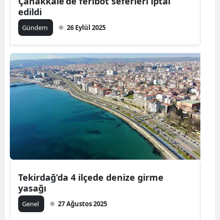
Çanakkale’de feribot seferleri iptal
edildi
Samsun
Gündem
26 Eylül 2025
Siirt
Sinop
Sivas
Tekirdağ
Tokat
Trabzon
Tunceli
Tekirdağ’da 4 ilçede denize girme
Şanlıurfa
yasağı
Uşak
Genel
27 Ağustos 2025
Van