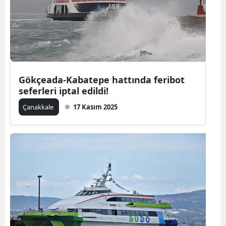
Mersin
İstanbul
İzmir
Kars
Gökçeada-Kabatepe hattında feribot
seferleri iptal edildi!
Kastamonu
Çanakkale
17 Kasım 2025
Kayseri
Kırklareli
Kırşehir
Kocaeli
Konya
Kütahya