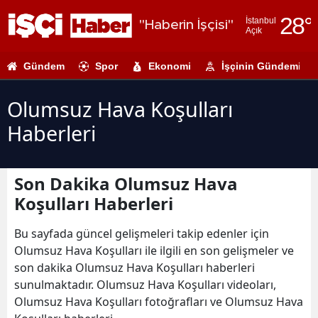
28
°
İstanbul
"Haberin İşçisi"
Açık
Adana
Gündem
Spor
Ekonomi
İşçinin Gündemi
Adıyaman
Afyonkarahi
Olumsuz Hava Koşulları
Haberleri
Ağrı
Amasya
Son Dakika Olumsuz Hava
Ankara
Koşulları Haberleri
Antalya
Bu sayfada güncel gelişmeleri takip edenler için
Artvin
Olumsuz Hava Koşulları ile ilgili en son gelişmeler ve
son dakika Olumsuz Hava Koşulları haberleri
Aydın
sunulmaktadır. Olumsuz Hava Koşulları videoları,
Olumsuz Hava Koşulları fotoğrafları ve Olumsuz Hava
Balıkesir