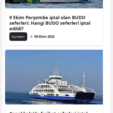
Malatya
9 Ekim Perşembe iptal olan BUDO
Manisa
seferleri: Hangi BUDO seferleri iptal
edildi?
Kahramanm
Gündem
09 Ekim 2025
Mardin
Muğla
Muş
Nevşehir
Niğde
Ordu
Rize
Sakarya