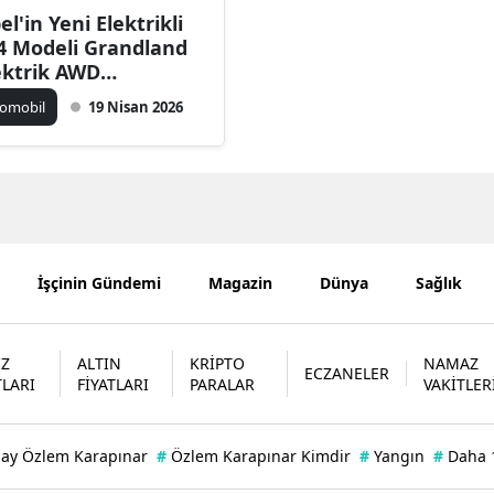
el'in Yeni Elektrikli
Bilecik
4 Modeli Grandland
ektrik AWD
Bingöl
rkiye'de Satışa
omobil
19 Nisan 2026
Bitlis
nuldu
Bolu
Burdur
Bursa
İşçinin Gündemi
Magazin
Dünya
Sağlık
Çanakkale
Çankırı
İZ
ALTIN
KRİPTO
NAMAZ
ECZANELER
TLARI
FİYATLARI
PARALAR
VAKİTLER
Çorum
Denizli
bay Özlem Karapınar
#
Özlem Karapınar Kimdir
#
Yangın
#
Daha 
Diyarbakır