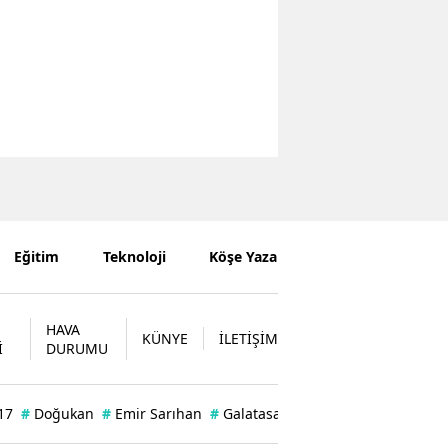
Eğitim
Teknoloji
Köşe Yazarları
HAVA
KÜNYE
İLETİŞİM
İ
DURUMU
17
#
Doğukan
#
Emir Sarıhan
#
Galatasaray'