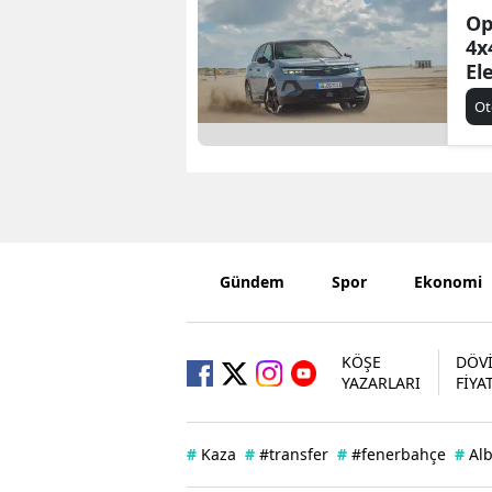
Op
4x
El
Tü
Ot
Su
Gündem
Spor
Ekonomi
KÖŞE
DÖV
YAZARLARI
FİYA
#
Kaza
#
#transfer
#
#fenerbahçe
#
Al