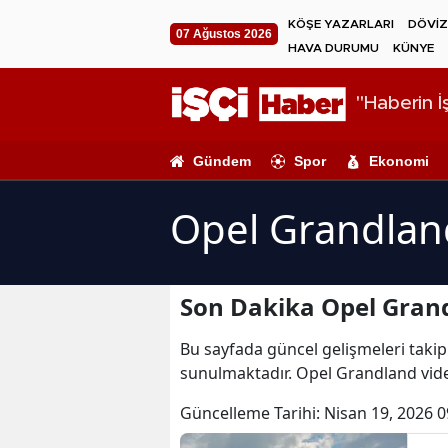
KÖŞE YAZARLARI
DÖVİZ
07 Ağustos 2026
HAVA DURUMU
KÜNYE
"Haberin İş
Gündem
Spor
Ekonomi
Opel Grandlan
Son Dakika Opel Gran
Bu sayfada güncel gelişmeleri takip
sunulmaktadır. Opel Grandland vide
Güncelleme Tarihi:
Nisan 19, 2026 0