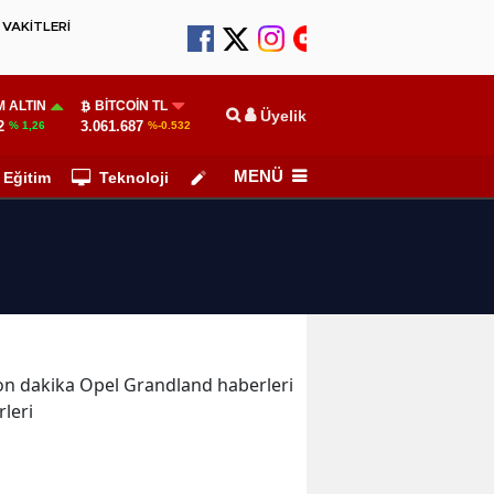
VAKİTLERİ
 ALTIN
BITCOIN TL
Üyelik
2
3.061.687
% 1,26
%-0.532
MENÜ
Eğitim
Teknoloji
Köşe Yazarları
 son dakika Opel Grandland haberleri
leri