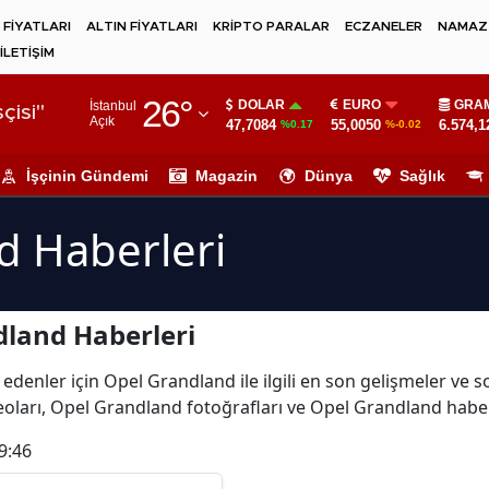
 FİYATLARI
ALTIN FİYATLARI
KRİPTO PARALAR
ECZANELER
NAMAZ 
İLETİŞİM
Adana
26
°
DOLAR
EURO
GRAM
İstanbul
Adıyaman
çisi"
Açık
47,7084
55,0050
6.574,1
%0.17
%-0.02
Afyonkarahisar
İşçinin Gündemi
Magazin
Dünya
Sağlık
Ağrı
d Haberleri
Amasya
Ankara
dland Haberleri
Antalya
Artvin
 edenler için Opel Grandland ile ilgili en son gelişmeler ve
oları, Opel Grandland fotoğrafları ve Opel Grandland haber
Aydın
9:46
Balıkesir