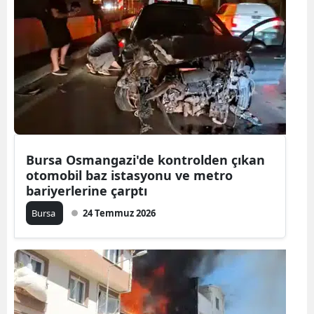
Bilecik
Bingöl
Bitlis
Bolu
Burdur
Bursa Osmangazi'de kontrolden çıkan
Bursa
otomobil baz istasyonu ve metro
Çanakkale
bariyerlerine çarptı
Bursa
24 Temmuz 2026
Çankırı
Çorum
Denizli
Diyarbakır