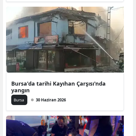
Samsun
Siirt
Sinop
Sivas
Tekirdağ
Tokat
Bursa'da tarihi Kayıhan Çarşısı'nda
Trabzon
yangın
Tunceli
Bursa
30 Haziran 2026
Şanlıurfa
Uşak
Van