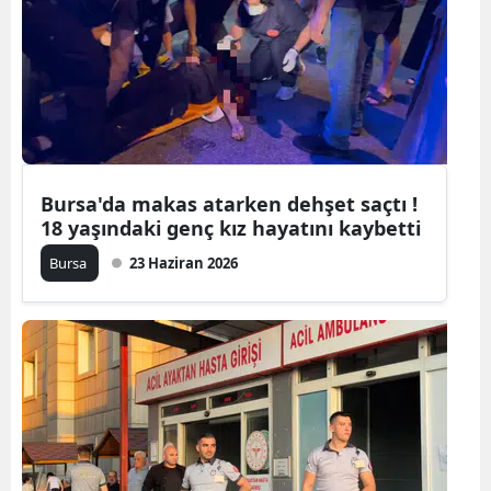
Yozgat
Zonguldak
Aksaray
Bayburt
Bursa'da makas atarken dehşet saçtı !
Karaman
18 yaşındaki genç kız hayatını kaybetti
Bursa
23 Haziran 2026
Kırıkkale
Batman
Şırnak
Bartın
Ardahan
Iğdır