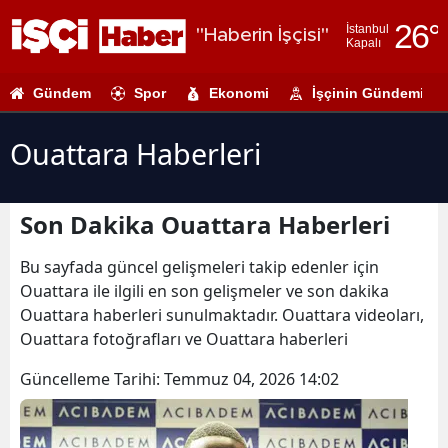
26
°
İstanbul
"Haberin İşçisi"
Kapalı
Adana
Gündem
Spor
Ekonomi
İşçinin Gündemi
Adıyaman
Afyonkarahi
Ouattara Haberleri
Ağrı
Son Dakika Ouattara Haberleri
Amasya
Ankara
Bu sayfada güncel gelişmeleri takip edenler için
Ouattara ile ilgili en son gelişmeler ve son dakika
Antalya
Ouattara haberleri sunulmaktadır. Ouattara videoları,
Ouattara fotoğrafları ve Ouattara haberleri
Artvin
Güncelleme Tarihi:
Temmuz 04, 2026 14:02
Aydın
Balıkesir