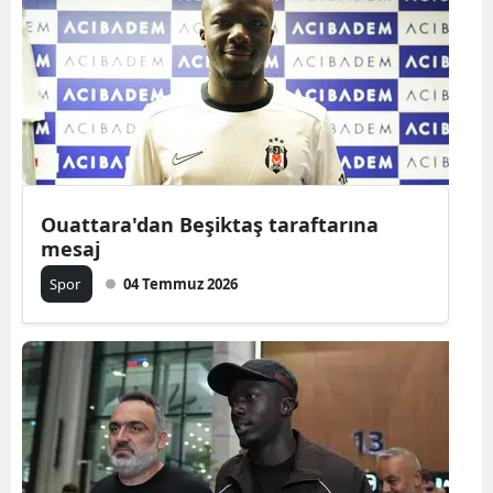
Bilecik
Bingöl
Bitlis
Bolu
Burdur
Ouattara'dan Beşiktaş taraftarına
mesaj
Bursa
Spor
04 Temmuz 2026
Çanakkale
Çankırı
Çorum
Denizli
Diyarbakır