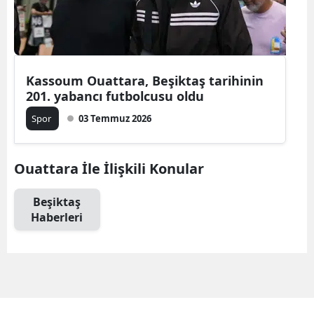
Edirne
Elazığ
Erzincan
Kassoum Ouattara, Beşiktaş tarihinin
201. yabancı futbolcusu oldu
Erzurum
Spor
03 Temmuz 2026
Eskişehir
Gaziantep
Ouattara İle İlişkili Konular
Giresun
Beşiktaş
Haberleri
Gümüşhan
Hakkari
Hatay
Isparta