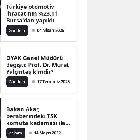
Türkiye otomotiv
ihracatının %23,1'i
Bursa'dan yapıldı
Gündem
04 Nisan 2026
OYAK Genel Müdürü
değişti: Prof. Dr. Murat
Yalçıntaş kimdir?
Gündem
17 Temmuz 2025
Bakan Akar,
beraberindeki TSK
komuta kademesi ile
OYAK Genel Kurulu'na
Ankara
14 Mayıs 2022
katıldı