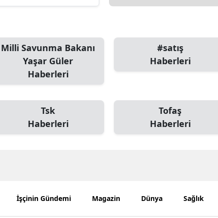
Edirne
Elazığ
Milli Savunma Bakanı
#satış
Erzincan
Yaşar Güler
Haberleri
Erzurum
Haberleri
Eskişehir
Tsk
Tofaş
Gaziantep
Haberleri
Haberleri
Giresun
Gümüşhane
Hakkari
Hatay
İşçinin Gündemi
Magazin
Dünya
Sağlık
Isparta