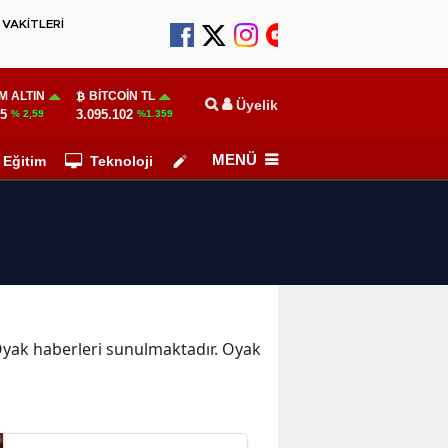
VAKİTLERİ
M ALTIN
BITCOIN TL
Üyelik
55
3.095.102
% 2,59
%1.359
MENÜ
Eğitim
Teknoloji
Köşe Yazarları
 Oyak haberleri sunulmaktadır. Oyak