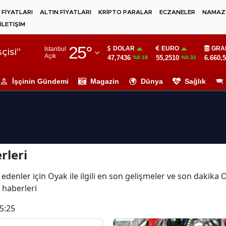
 FİYATLARI
ALTIN FİYATLARI
KRİPTO PARALAR
ECZANELER
NAMAZ 
İLETİŞİM
Adana
25
°
DOLAR
EURO
GRA
İstanbul
Adıyaman
çisi"
Açık
47,7436
55,2510
6.660,
%0.18
%0.32
Afyonkarahisar
İşçinin Gündemi
Magazin
Dünya
Sağlık
Ağrı
i
Amasya
Ankara
rleri
Antalya
Artvin
 edenler için Oyak ile ilgili en son gelişmeler ve son dakika
 haberleri
Aydın
5:25
Balıkesir