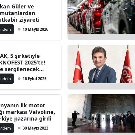
kan Güler ve
Bilecik
mutanlardan
ıtkabir ziyareti
Bingöl
ündem
10 Mayıs 2026
Bitlis
Bolu
AK, 5 şirketiyle
Burdur
KNOFEST 2025’te!
te sergilenecek
Bursa
nilikler
ündem
16 Eylül 2025
Çanakkale
Çankırı
nyanın ilk motor
Çorum
ğı markası Valvoline,
rkiye pazarına girdi
Denizli
ündem
30 Mayıs 2023
Diyarbakır