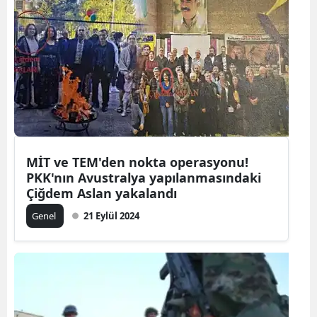
Samsun
Siirt
Sinop
Sivas
Tekirdağ
MİT ve TEM'den nokta operasyonu!
Tokat
PKK'nın Avustralya yapılanmasındaki
Çiğdem Aslan yakalandı
Trabzon
Genel
21 Eylül 2024
Tunceli
Şanlıurfa
Uşak
Van