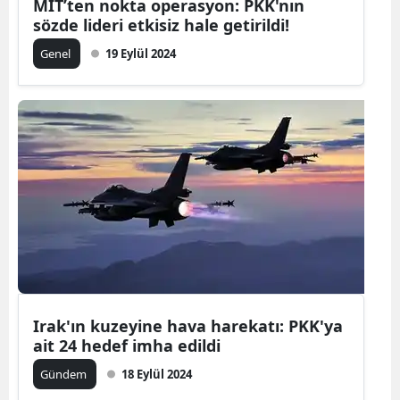
MİT’ten nokta operasyon: PKK'nın
sözde lideri etkisiz hale getirildi!
Genel
19 Eylül 2024
Irak'ın kuzeyine hava harekatı: PKK'ya
ait 24 hedef imha edildi
Gündem
18 Eylül 2024