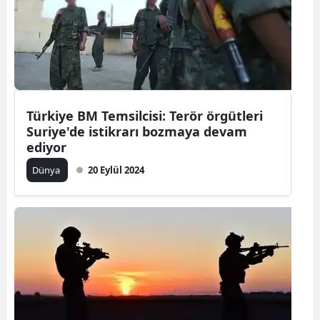
Yozgat
Zonguldak
Aksaray
Türkiye BM Temsilcisi: Terör örgütleri
Bayburt
Suriye'de istikrarı bozmaya devam
Karaman
ediyor
Dünya
20 Eylül 2024
Kırıkkale
Batman
Şırnak
Bartın
Ardahan
Iğdır