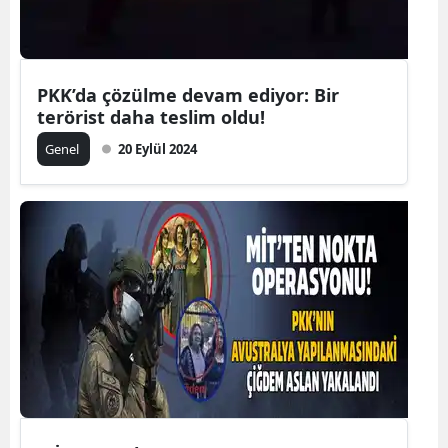
Yalova
Karabük
PKK’da çözülme devam ediyor: Bir
terörist daha teslim oldu!
Kilis
Genel
20 Eylül 2024
Osmaniye
Düzce