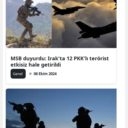
Bilecik
Bingöl
Bitlis
Bolu
Burdur
MSB duyurdu: Irak'ta 12 PKK'lı terörist
etkisiz hale getirildi
Bursa
Genel
06 Ekim 2024
Çanakkale
Çankırı
Çorum
Denizli
Diyarbakır