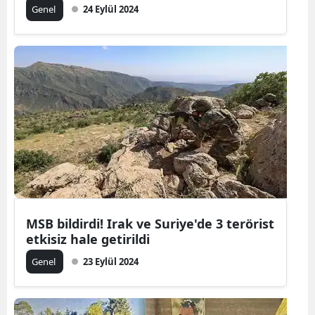
Genel
24 Eylül 2024
Malatya
Manisa
Kahramanm
Mardin
Muğla
Muş
Nevşehir
MSB bildirdi! Irak ve Suriye'de 3 terörist
Niğde
etkisiz hale getirildi
Ordu
Genel
23 Eylül 2024
Rize
Sakarya