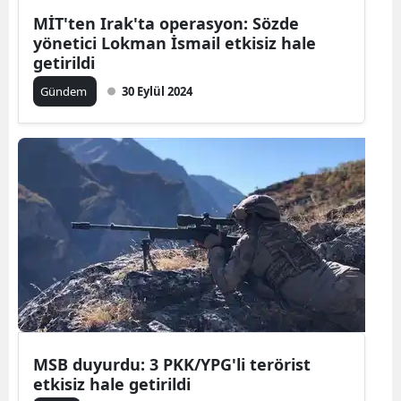
MİT'ten Irak'ta operasyon: Sözde
Mersin
yönetici Lokman İsmail etkisiz hale
getirildi
İstanbul
Gündem
30 Eylül 2024
İzmir
Kars
Kastamonu
Kayseri
Kırklareli
Kırşehir
Kocaeli
Konya
MSB duyurdu: 3 PKK/YPG'li terörist
etkisiz hale getirildi
Kütahya