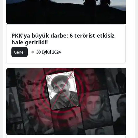
Edirne
Elazığ
Erzincan
PKK'ya büyük darbe: 6 terörist etkisiz
hale getirildi!
Erzurum
Genel
30 Eylül 2024
Eskişehir
Gaziantep
Giresun
Gümüşhan
Hakkari
Hatay
Isparta