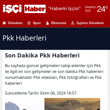
24
°
İstanbul
"Haberin İşçisi"
Açık
Adana
Gündem
Spor
Ekonomi
İşçinin Gündemi
Adıyaman
Afyonkarahi
Pkk Haberleri
Ağrı
Son Dakika Pkk Haberleri
Amasya
Ankara
Bu sayfada güncel gelişmeleri takip edenler için Pkk
ile ilgili en son gelişmeler ve son dakika Pkk haberleri
Antalya
sunulmaktadır. Pkk videoları, Pkk fotoğrafları ve Pkk
haberleri
Artvin
Güncelleme Tarihi:
Ekim 06, 2024 16:57
Aydın
Balıkesir