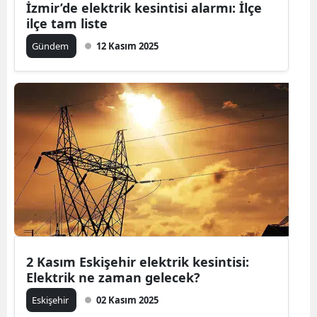
İzmir’de elektrik kesintisi alarmı: İlçe
ilçe tam liste
Malatya
Gündem
12 Kasım 2025
Manisa
Kahramanm
Mardin
Muğla
Muş
Nevşehir
Niğde
Ordu
2 Kasım Eskişehir elektrik kesintisi:
Elektrik ne zaman gelecek?
Rize
Eskişehir
02 Kasım 2025
Sakarya