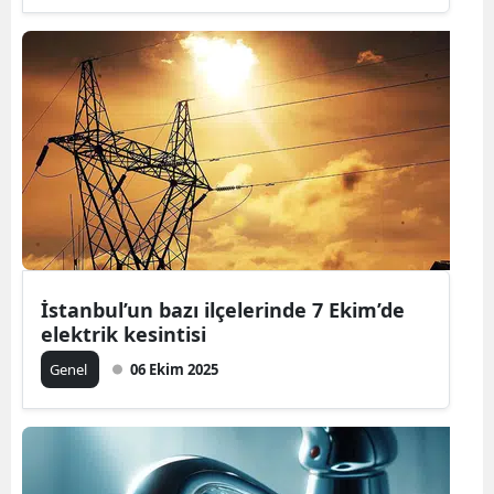
Samsun
Siirt
Sinop
Sivas
Tekirdağ
Tokat
İstanbul’un bazı ilçelerinde 7 Ekim’de
Trabzon
elektrik kesintisi
Tunceli
Genel
06 Ekim 2025
Şanlıurfa
Uşak
Van