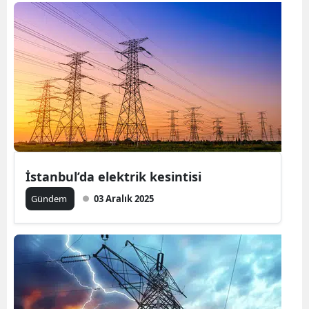
Bilecik
Bingöl
Bitlis
Bolu
Burdur
Bursa
İstanbul’da elektrik kesintisi
Çanakkale
Gündem
03 Aralık 2025
Çankırı
Çorum
Denizli
Diyarbakır