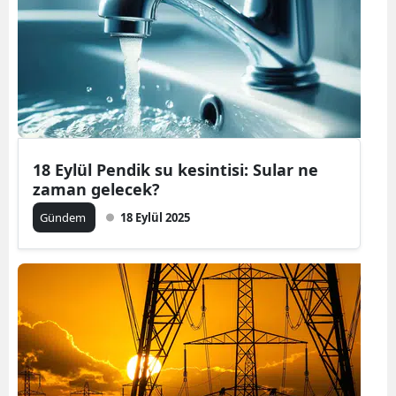
Yozgat
Zonguldak
Aksaray
Bayburt
18 Eylül Pendik su kesintisi: Sular ne
Karaman
zaman gelecek?
Kırıkkale
Gündem
18 Eylül 2025
Batman
Şırnak
Bartın
Ardahan
Iğdır