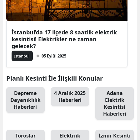
Yalova
Karabük
İstanbul’da 17 ilçede 8 saatlik elektrik
Kilis
kesintisi! Elektrikler ne zaman
gelecek?
Osmaniye
İstanbul
05 Eylül 2025
Düzce
Planlı Kesinti İle İlişkili Konular
Depreme
4 Aralık 2025
Adana
Dayanıklılık
Haberleri
Elektrik
Haberleri
Kesintisi
Haberleri
Toroslar
Elektriik
İzmir Kesinti