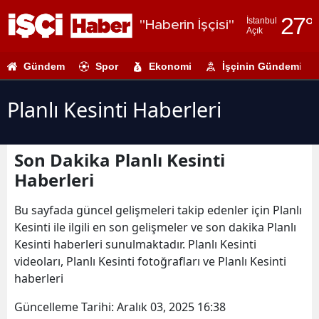
27
°
İstanbul
"Haberin İşçisi"
Açık
Adana
Gündem
Spor
Ekonomi
İşçinin Gündemi
Adıyaman
Afyonkarahi
Planlı Kesinti Haberleri
Ağrı
Son Dakika Planlı Kesinti
Amasya
Haberleri
Ankara
Bu sayfada güncel gelişmeleri takip edenler için Planlı
Antalya
Kesinti ile ilgili en son gelişmeler ve son dakika Planlı
Kesinti haberleri sunulmaktadır. Planlı Kesinti
Artvin
videoları, Planlı Kesinti fotoğrafları ve Planlı Kesinti
Aydın
haberleri
Balıkesir
Güncelleme Tarihi:
Aralık 03, 2025 16:38