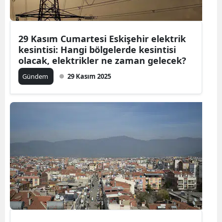
Mersin
İstanbul
29 Kasım Cumartesi Eskişehir elektrik
kesintisi: Hangi bölgelerde kesintisi
İzmir
olacak, elektrikler ne zaman gelecek?
Kars
Gündem
29 Kasım 2025
Kastamonu
Kayseri
Kırklareli
Kırşehir
Kocaeli
Konya
Kütahya