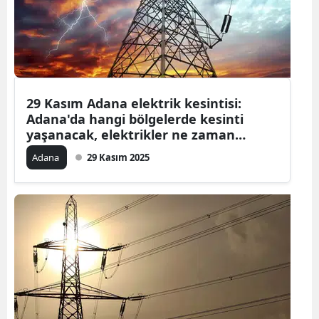
Edirne
Elazığ
Erzincan
29 Kasım Adana elektrik kesintisi:
Erzurum
Adana'da hangi bölgelerde kesinti
yaşanacak, elektrikler ne zaman
Eskişehir
gelecek?
Adana
29 Kasım 2025
Gaziantep
Giresun
Gümüşhan
Hakkari
Hatay
Isparta